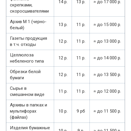
14 р.
13 р.
≈
до 17 000 р.
скрепками,
скоросшивателями
Архив М 1 (черно-
13 р.
11 р.
≈
до 15 000 р.
белый)
Газеты продукция
12 р.
11 р.
≈
до 13 000 р.
в т.ч. отходы
Целлюлоза
12 р.
11 р.
≈
до 14 000 р.
небеленого типа
Обрезки белой
12 р.
11 р.
≈
до 13 500 р.
бумаги
Сырье в
11 р.
11 р.
≈
до 12 000 р.
смешанном виде
Архивы в папках и
мультифорах
10 р.
9 рб
≈
до 11 500 р.
(файлах)
Изделия бумажные
10 р.
9 р.
≈
до 11 500 р.