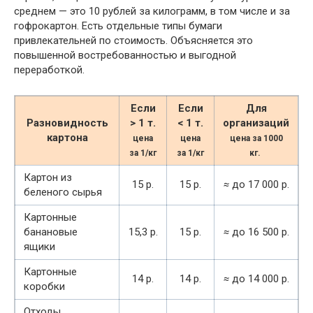
среднем — это 10 рублей за килограмм, в том числе и за
гофрокартон. Есть отдельные типы бумаги
привлекательней по стоимость. Объясняется это
повышенной востребованностью и выгодной
переработкой.
Если
Если
Для
Разновидность
> 1 т.
< 1 т.
организаций
картона
цена
цена
цена за 1000
за 1/кг
за 1/кг
кг.
Картон из
15 р.
15 р.
≈
до 17 000 р.
беленого сырья
Картонные
банановые
15,3 р.
15 р.
≈
до 16 500 р.
ящики
Картонные
14 р.
14 р.
≈
до 14 000 р.
коробки
Отходы