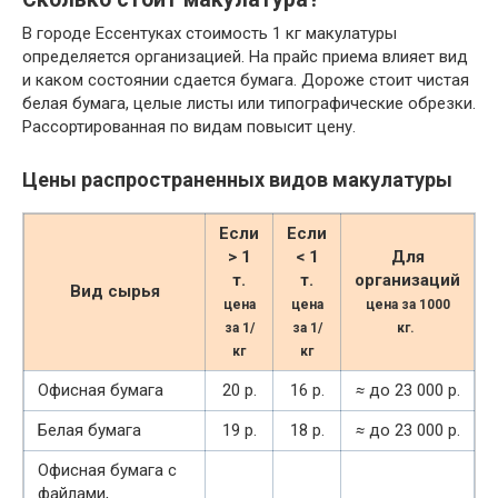
В городе Ессентуках стоимость 1 кг макулатуры
определяется организацией. На прайс приема влияет вид
и каком состоянии сдается бумага. Дороже стоит чистая
белая бумага, целые листы или типографические обрезки.
Рассортированная по видам повысит цену.
Цены распространенных видов макулатуры
Если
Если
> 1
< 1
Для
т.
т.
организаций
Вид сырья
цена
цена
цена за 1000
за 1/
за 1/
кг.
кг
кг
Офисная бумага
20 р.
16 р.
≈
до 23 000 р.
Белая бумага
19 р.
18 р.
≈
до 23 000 р.
Офисная бумага с
файлами,