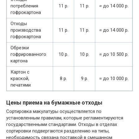
потребления
11 р.
11 р.
≈
до 14 000 р.
гофрокартона
Отходы
производства
11 р.
11 р.
≈
до 14 000 р.
гофрокартона
Обрезки
гофрированного
10 р.
10 р.
≈
до 10 500 р.
картона
Картон с
краской,
8 р.
9 р.
≈
до 10 000 р.
печатями
Цены приема на бумажные отходы
Сортировка макулатуры осуществляется по
установленным правилам, которые регламентируются
государственными стандартами. Отходы в отделах
сортировки подвергаются разделению на типы,
необходимость связана поставкой в смешанном