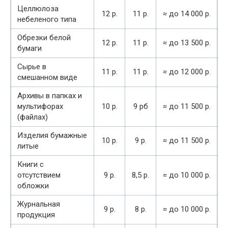
Целлюлоза
12 р.
11 р.
≈
до 14 000 р.
небеленого типа
Обрезки белой
12 р.
11 р.
≈
до 13 500 р.
бумаги
Сырье в
11 р.
11 р.
≈
до 12 000 р.
смешанном виде
Архивы в папках и
мультифорах
10 р.
9 рб
≈
до 11 500 р.
(файлах)
Изделия бумажные
10 р.
9 р.
≈
до 11 500 р.
литые
Книги с
отсутствием
9 р.
8,5 р.
≈
до 10 000 р.
обложки
Журнальная
9 р.
8 р.
≈
до 10 000 р.
продукция