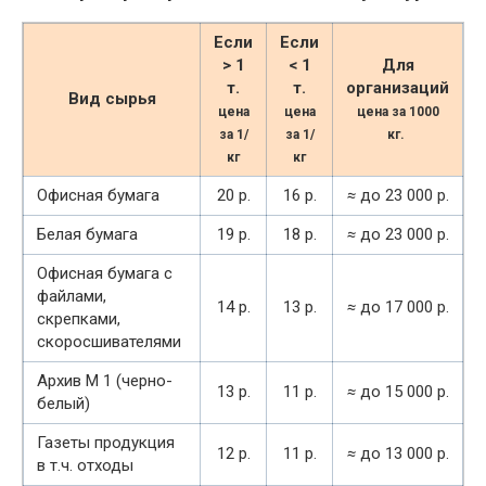
Если
Если
> 1
< 1
Для
т.
т.
организаций
Вид сырья
цена
цена
цена за 1000
за 1/
за 1/
кг.
кг
кг
Офисная бумага
20 р.
16 р.
≈
до 23 000 р.
Белая бумага
19 р.
18 р.
≈
до 23 000 р.
Офисная бумага с
файлами,
14 р.
13 р.
≈
до 17 000 р.
скрепками,
скоросшивателями
Архив М 1 (черно-
13 р.
11 р.
≈
до 15 000 р.
белый)
Газеты продукция
12 р.
11 р.
≈
до 13 000 р.
в т.ч. отходы