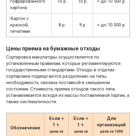
гофрированного
10 р.
10 р.
≈
до 10 500 р.
картона
Картон с
краской,
8 р.
9 р.
≈
до 10 000 р.
печатями
Цены приема на бумажные отходы
Сортировка макулатуры осуществляется по
установленным правилам, которые регламентируются
государственными стандартами. Отходы в отделах
сортировки подвергаются разделению на типы,
необходимость связана поставкой в смешанном
состоянии. Стоимость приема отходов такого типа
устанавливается исходя из массы поставляемой партии, а
также систематичности.
Если >
Если <
Для
1 т.
1 т.
организаций
Обозначение
цена за
цена за
цена за 1000