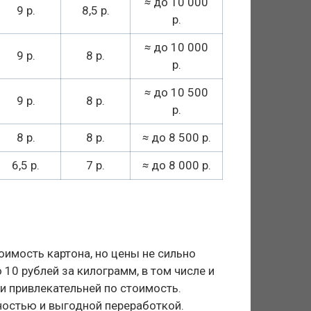
≈
до 10 000
9 р.
8,5 р.
р.
≈
до 10 000
9 р.
8 р.
р.
≈
до 10 500
9 р.
8 р.
р.
8 р.
8 р.
≈
до 8 500 р.
6,5 р.
7 р.
≈
до 8 000 р.
оимость картона, но цены не сильно
 10 рублей за килограмм, в том числе и
и привлекательней по стоимость.
остью и выгодной переработкой.