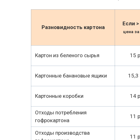
Если > 
Разновидность картона
цена за
Картон из беленого сырья
15 р
Картонные банановые ящики
15,3 
Картонные коробки
14 р
Отходы потребления
11 р
гофрокартона
Отходы производства
11 р