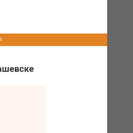
А
ашевске