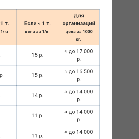
Для
1 т.
Если < 1 т.
организаций
 1/кг
цена за 1/кг
цена за 1000
кг.
≈
до 17 000
.
15 р.
р.
≈
до 16 500
р.
15 р.
р.
≈
до 14 000
.
14 р.
р.
≈
до 14 000
.
11 р.
р.
≈
до 14 000
.
11 р.