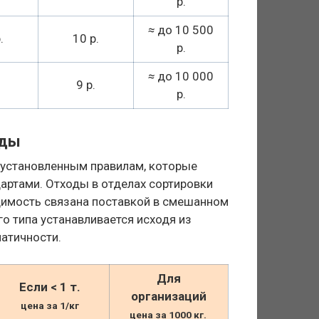
р.
≈
до 10 500
.
10 р.
р.
≈
до 10 000
9 р.
р.
оды
 установленным правилам, которые
артами. Отходы в отделах сортировки
димость связана поставкой в смешанном
о типа устанавливается исходя из
матичности.
Для
Если < 1 т.
организаций
цена за 1/кг
цена за 1000 кг.