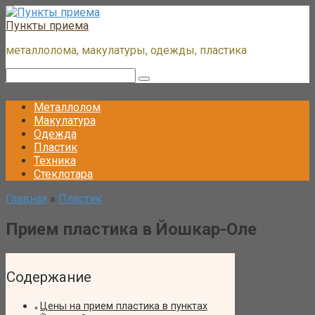
Перейти
к
Пункты приема
контенту
металлолома, макулатуры, одежды, пластика
Поиск:
Металлолом
Макулатура
Одежда
Пластик
Техника
Стеклотара
Главная
»
Пластик
Прием пластика в Йошкар-Оле
Содержание
Цены на прием пластика в пунктах