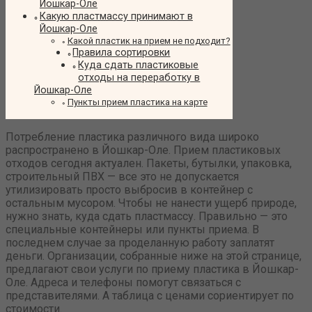
Йошкар-Оле
Какую пластмассу принимают в
Йошкар-Оле
Какой пластик на прием не подходит?
Правила сортировки
Куда сдать пластиковые
отходы на переработку в
Йошкар-Оле
Пункты прием пластика на карте
Потребление пластика различного вида широко
распространено в Йошкар-Оле. Прием пластиковых
отходов сегодня актуален. Пакеты, бутылки, упаковка,
строительный ПВХ — все это не допускается
утилизировать просто выбросив в контейнер с
остальным мусором. Чтобы не нанести ущерб природе,
нужно знать, куда сдать пластмассу. Правильно — это
специальные контейнеры или пункты приема. В
последнем случае за проделанную работу заплатят
деньги. Организации, собранные ниже на этой странице,
предлагают свои услуги по приему пластика в Йошкар-
Оле. Адреса и телефоны помогут связаться с
представителями. А таблица с ценами сориентирует по
стоимости.