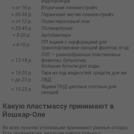
водопровода
≈ от 16 р.
Вторичная пленка-стрейч
≈ 20-30 р.
Первичная чистая пленка-стрейч
≈ от 12 р.
Полистироловый лом
≈ 35-45 р.
Поликарбонат
≈ 5-20 р.
Автобампера
ПП ящики с перфорацией для
≈ 6-10 р.
транспортировки овощей фруктов, ягод
ПЭТ — разнообразные пластиковые
≈ 12-18 р.
флаконы, бутылочку,
большие бутыли для воды
≈ 15-20 р.
Тара из под жидкостей, средств для ам
≈ до 23 р.
ПВД
Ящики ПНД цветные плотные для
≈ 15-23 р.
овощей
Какую пластмассу принимают в
Йошкар-Оле
Во всех пунктах утилизации принимают разные отходы.
Есть организации, ведущие работу только с