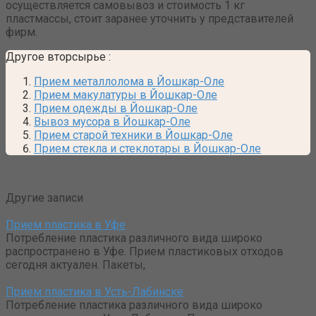
осуществляется самовывоз и стоимость 1 кг
пластмассы, стоит заранее уточнить у представителей
фирм.
Другое вторсырье
:
Прием металлолома в Йошкар-Оле
Прием макулатуры в Йошкар-Оле
Прием одежды в Йошкар-Оле
Вывоз мусора в Йошкар-Оле
Прием старой техники в Йошкар-Оле
Прием стекла и стеклотары в Йошкар-Оле
Другие записи
Прием пластика в Уфе
Потребление пластика различного вида широко
распространено в Уфе. Прием пластиковых отходов
сегодня актуален. Пакеты,
Прием пластика в Усть-Лабинске
Потребление пластика различного вида широко