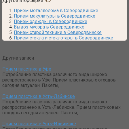
Другое вторсырье
:
Прием металлолома в Северодвинске
Прием макулатуры в Северодвинске
Прием одежды в Северодвинске
Вывоз мусора в Северодвинске
Прием старой техники в Северодвинске
Прием стекла и стеклотары в Северодвинске
Другие записи
Прием пластика в Уфе
Потребление пластика различного вида широко
распространено в Уфе. Прием пластиковых отходов
сегодня актуален. Пакеты,
Прием пластика в Усть-Лабинске
Потребление пластика различного вида широко
распространено в Усть-Лабинске. Прием пластиковых
отходов сегодня актуален. Пакеты,
Прием пластика в Усть-Ильимске