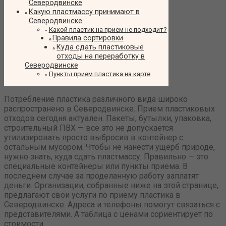
Северодвинске
Какую пластмассу принимают в
Северодвинске
Какой пластик на прием не подходит?
Правила сортировки
Куда сдать пластиковые
отходы на переработку в
Северодвинске
Пункты прием пластика на карте
Потребление пластика различного вида широко
распространено в Северодвинске. Прием пластиковых
отходов сегодня актуален. Пакеты, бутылки, упаковка,
строительный ПВХ — все это не допускается
утилизировать просто выбросив в контейнер с
остальным мусором. Чтобы не нанести ущерб природе,
нужно знать, куда сдать пластмассу. Правильно — это
специальные контейнеры или пункты приема. В
последнем случае за проделанную работу заплатят
деньги. Организации, собранные ниже на этой странице,
предлагают свои услуги по приему пластика в
Северодвинске. Адреса и телефоны помогут связаться с
представителями. А таблица с ценами сориентирует по
стоимости.