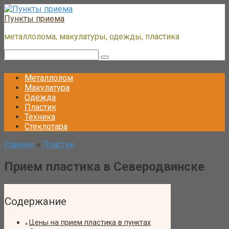
Перейти
к
Пункты приема
контенту
металлолома, макулатуры, одежды, пластика
Поиск:
Металлолом
Макулатура
Одежда
Пластик
Техника
Стеклотара
Главная
»
Пластик
Прием пластика в Северодвинске
Содержание
Цены на прием пластика в пунктах