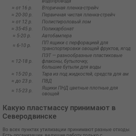
водопровода
≈ от 16 р.
Вторичная пленка-стрейч
≈ 20-30 р.
Первичная чистая пленка-стрейч
≈ от 12 р.
Полистироловый лом
≈ 35-45 р.
Поликарбонат
≈ 5-20 р.
Автобампера
ПП ящики с перфорацией для
≈ 6-10 р.
транспортировки овощей фруктов, ягод
ПЭТ — разнообразные пластиковые
≈ 12-18 р.
флаконы, бутылочку,
большие бутыли для воды
≈ 15-20 р.
Тара из под жидкостей, средств для ам
≈ до 23 р.
ПВД
Ящики ПНД цветные плотные для
≈ 15-23 р.
овощей
Какую пластмассу принимают в
Северодвинске
Во всех пунктах утилизации принимают разные отходы.
Есть организации, ведущие работу только с