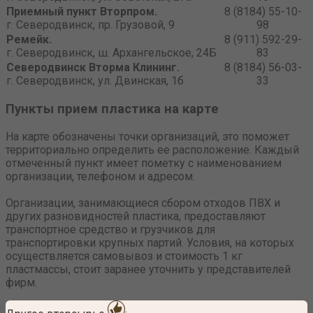
Приемный пункт Вторпром.
8 (8184) 55-10-
г. Северодвинск, пр. Грузовой, 9
98
Ремейк.
8 (911) 592-29-
г. Северодвинск, ш. Архангельское, 24Б
83
Северодвинск Вторма Клининг.
8 (8184) 56-03-
г. Северодвинск, ул. Двинская, 1б
33
Пункты прием пластика на карте
На карте обозначены точки организаций, это поможет
территориально определить ее расположение. Каждый
отмеченный пункт имеет пометку с наименованием
организации, телефоном и адресом.
Организации, занимающиеся сбором отходов ПВХ и
других разновидностей пластика, предоставляют
транспортное средство и грузчиков для
транспортировки крупных партий. Условия, на которых
осуществляется самовывоз и стоимость 1 кг
пластмассы, стоит заранее уточнить у представителей
фирм.