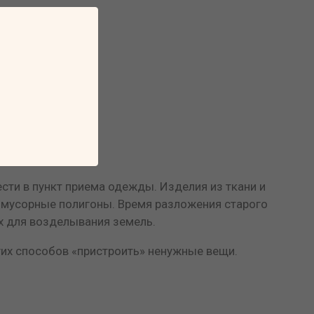
сти в пункт приема одежды. Изделия из ткани и
а мусорные полигоны. Время разложения старого
ых для возделывания земель.
угих способов «пристроить» ненужные вещи.