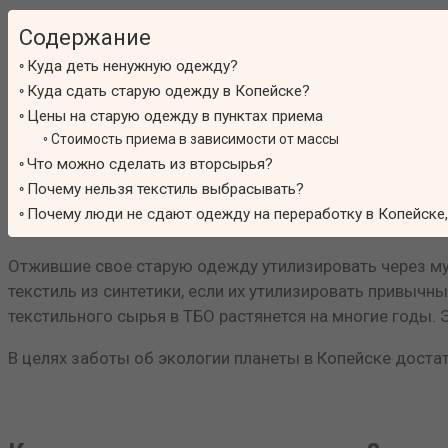
Содержание
Куда деть ненужную одежду?
Куда сдать старую одежду в Копейске?
Цены на старую одежду в пунктах приема
Стоимость приема в зависимости от массы
Что можно сделать из вторсырья?
Почему нельзя текстиль выбрасывать?
Почему люди не сдают одежду на переработку в Копейске,
Отжившие свое старую одежду утилизировать через мус
текстиль из синтетики, если их утилизировать привыч
текстильного сырья в ТБО растянется на многие годы.
В целях заботы об экологии планеты в Копейске доста