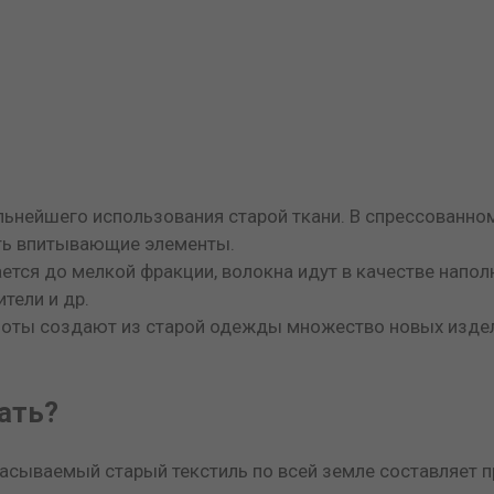
ьнейшего использования старой ткани. В спрессованном 
ть впитывающие элементы.
ется до мелкой фракции, волокна идут в качестве наполн
тели и др.
боты создают из старой одежды множество новых издели
ать?
расываемый старый текстиль по всей земле составляет 