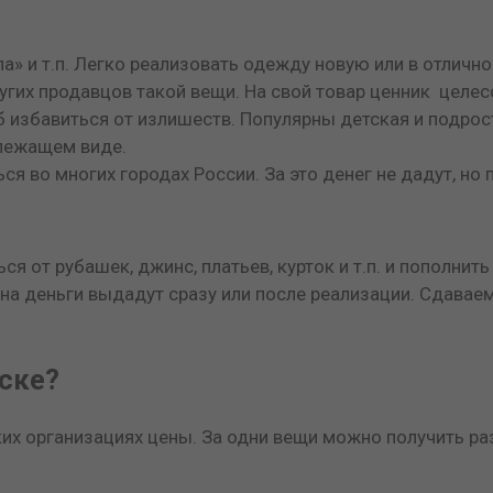
а» и т.п. Легко реализовать одежду новую или в отличн
угих продавцов такой вещи. На свой товар ценник целес
б избавиться от излишеств. Популярны детская и подрос
длежащем виде.
ся во многих городах России. За это денег не дадут, но
я от рубашек, джинс, платьев, курток и т.п. и пополнит
на деньги выдадут сразу или после реализации. Сдавае
ске?
ьких организациях цены. За одни вещи можно получить р