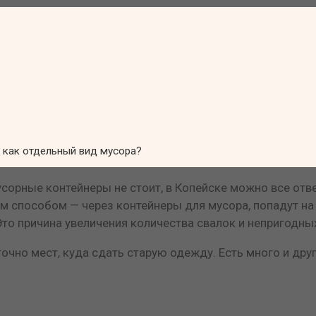
 как отдельный вид мусора?
орные контейнеры не стоит, в Копейске можно все отве
ным способом — через контейнеры для мусора, попадут н
 Это причина увеличения количества свалок и непригодн
точно мест, куда сдать старую одежду. Есть много и др