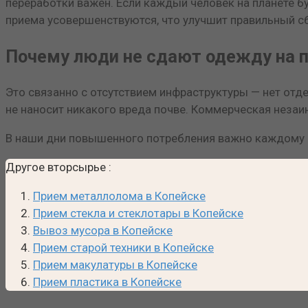
переработки важен. Если каждый человек на планете б
приема усовершенствуются, что улучшит правильный с
Почему люди не сдают одежду на п
Это связанно с отсутствием инфраструктуры — нет отде
не наносит никакого вреда почве. Коммерческая незаи
В наши дни повышенного потребления важно каждому ч
Другое вторсырье
:
Прием металлолома в Копейске
Прием стекла и стеклотары в Копейске
Вывоз мусора в Копейске
Прием старой техники в Копейске
Прием макулатуры в Копейске
Прием пластика в Копейске