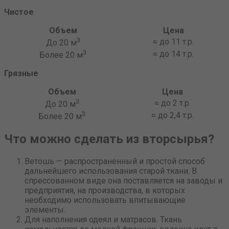
Чистое
Объем
Цена
3
≈ до 11 т.р.
До 20 м
3
≈ до 14 т.р.
Более 20 м
Грязные
Объем
Цена
3
≈ до 2 т.р.
До 20 м
3
≈ до 2,4 т.р.
Более 20 м
Что можно сделать из вторсырья?
Ветошь — распространенный и простой способ
дальнейшего использования старой ткани. В
спрессованном виде она поставляется на заводы и
предприятия, на производства, в которых
необходимо использовать впитывающие
элементы.
Для наполнения одеял и матрасов. Ткань