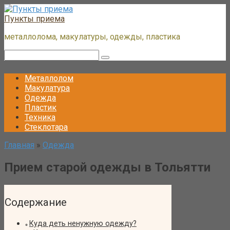
Перейти
к
Пункты приема
контенту
металлолома, макулатуры, одежды, пластика
Поиск:
Металлолом
Макулатура
Одежда
Пластик
Техника
Стеклотара
Главная
»
Одежда
Прием старой одежды в Тольятти
Содержание
Куда деть ненужную одежду?