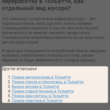
переработку в Тольятти, как
отдельный вид мусора?
Это связанно с отсутствием инфраструктуры — нет
отдельных баков, мало, где есть пункты приема.
Сложившийся стереотип о том, что текстиль быстро
разлагается и не наносит никакого вреда почве.
Коммерческая незаинтересованность из-за невысоких
цен на сдачу сырья.
В наши дни повышенного потребления важно каждому
человеку ответственно относиться к тому, каким
образом он будет избавляться от отходов одежды.
Другое вторсырье
:
Прием металлолома в Тольятти
Прием стекла и стеклотары в Тольятти
Вывоз мусора в Тольятти
Прием старой техники в Тольятти
Прием макулатуры в Тольятти
Прием пластика в Тольятти