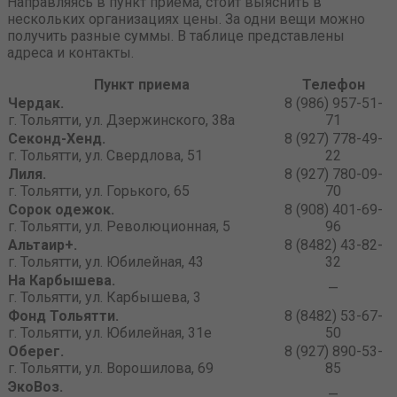
Направляясь в пункт приема, стоит выяснить в
нескольких организациях цены. За одни вещи можно
получить разные суммы. В таблице представлены
адреса и контакты.
Пункт приема
Телефон
Чердак.
8 (986) 957-51-
г. Тольятти, ул. Дзержинского, 38а
71
Секонд-Хенд.
8 (927) 778-49-
г. Тольятти, ул. Свердлова, 51
22
Лиля.
8 (927) 780-09-
г. Тольятти, ул. Горького, 65
70
Сорок одежок.
8 (908) 401-69-
г. Тольятти, ул. Революционная, 5
96
Альтаир+.
8 (8482) 43-82-
г. Тольятти, ул. Юбилейная, 43
32
На Карбышева.
—
г. Тольятти, ул. Карбышева, 3
Фонд Тольятти.
8 (8482) 53-67-
г. Тольятти, ул. Юбилейная, 31е
50
Оберег.
8 (927) 890-53-
г. Тольятти, ул. Ворошилова, 69
85
ЭкоВоз.
—