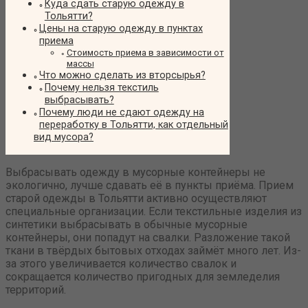
Куда сдать старую одежду в
Тольятти?
Цены на старую одежду в пунктах
приема
Стоимость приема в зависимости от
массы
Что можно сделать из вторсырья?
Почему нельзя текстиль
выбрасывать?
Почему люди не сдают одежду на
переработку в Тольятти, как отдельный
вид мусора?
Выбрасывать одежду в мусорные контейнеры не
экологично, лучше сдавать её в пункты приёма. Прием
старой одежды в Тольятти активно осуществляют
специальные организации. Если текстильные изделия из
синтетики выбрасывать в обычные мусорные
контейнеры, они попадут на свалки. Разложение такой
ткани в твёрдых бытовых отходах займёт много лет. Из-
за этого увеличивается количество свалок и
сокращается количество пригодных для земледелия
территорий.