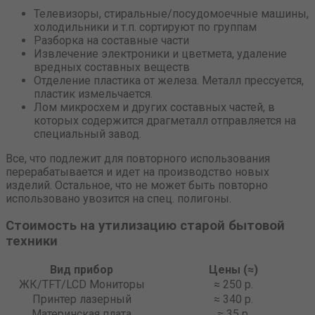
Телевизоры, стиральные/посудомоечные машины,
холодильники и т.п. сортируют по группам
Разборка на составные части
Извлечение электроники и цветмета, удаление
вредных составных веществ
Отделение пластика от железа. Металл прессуется,
пластик измельчается.
Лом микросхем и других составных частей, в
которых содержится драгметалл отправляется на
специальный завод.
Все, что подлежит для повторного использования
перерабатывается и идет на производство новых
изделий. Остальное, что не может быть повторно
использовано увозится на спец. полигоны.
Стоимость на утилизацию старой бытовой
техники
Вид прибор
Цены (≈)
ЖК/TFT/LCD Мониторы
≈ 250 р.
Принтер лазерный
≈ 340 р.
Материнская плата
≈ 35 р.