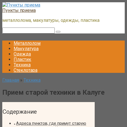
Перейти
к
Пункты приема
контенту
металлолома, макулатуры, одежды, пластика
Поиск:
Металлолом
Макулатура
Одежда
Пластик
Техника
Стеклотара
Главная
»
Техника
Прием старой техники в Калуге
Содержание
Адреса пунктов, где примут старую