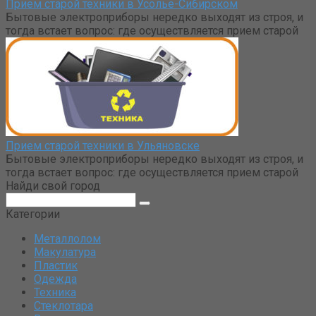
Прием старой техники в Усолье-Сибирском
Бытовые электроприборы нередко выходят из строя, и
тогда встает вопрос: где осуществляется прием старой
Прием старой техники в Ульяновске
Бытовые электроприборы нередко выходят из строя, и
тогда встает вопрос: где осуществляется прием старой
Найди свой город
Поиск:
Категории
Металлолом
Макулатура
Пластик
Одежда
Техника
Стеклотара