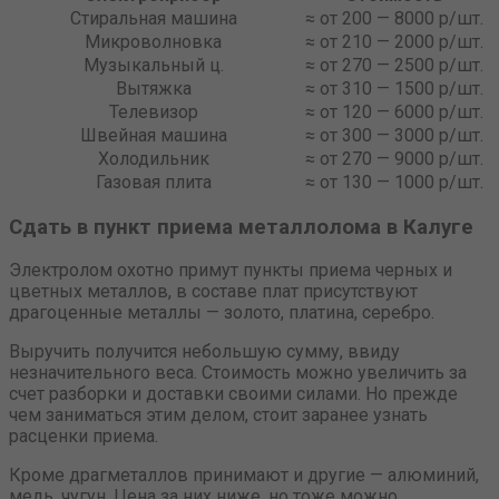
Стиральная машина
≈ от 200 — 8000 р/шт.
Микроволновка
≈ от 210 — 2000 р/шт.
Музыкальный ц.
≈ от 270 — 2500 р/шт.
Вытяжка
≈ от 310 — 1500 р/шт.
Телевизор
≈ от 120 — 6000 р/шт.
Швейная машина
≈ от 300 — 3000 р/шт.
Холодильник
≈ от 270 — 9000 р/шт.
Газовая плита
≈ от 130 — 1000 р/шт.
Сдать в пункт приема металлолома в Калуге
Электролом охотно примут пункты приема черных и
цветных металлов, в составе плат присутствуют
драгоценные металлы — золото, платина, серебро.
Выручить получится небольшую сумму, ввиду
незначительного веса. Стоимость можно увеличить за
счет разборки и доставки своими силами. Но прежде
чем заниматься этим делом, стоит заранее узнать
расценки приема.
Кроме драгметаллов принимают и другие — алюминий,
медь, чугун. Цена за них ниже, но тоже можно