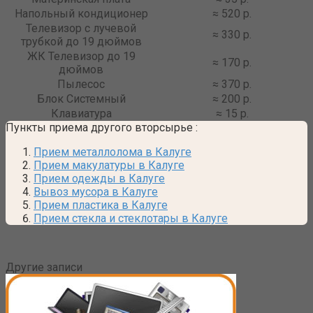
Напольный кондиционер
≈ 520 р.
Телевизор с лучевой
≈ 330 р.
трубкой до 19 дюймов
ЖК Телевизор до 19
≈ 170 р.
дюймов
Пылесос
≈ 370 р.
Блок Системный
≈ 200 р.
Клавиатура
≈ 15 р.
Пункты приема другого вторсырье
:
Прием металлолома в Калуге
Прием макулатуры в Калуге
Прием одежды в Калуге
Вывоз мусора в Калуге
Прием пластика в Калуге
Прием стекла и стеклотары в Калуге
Другие записи