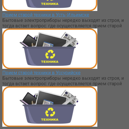
Прием старой техники в Усть-Ильимске
Бытовые электроприборы нередко выходят из строя, и
тогда встает вопрос: где осуществляется прием старой
Прием старой техники в Уссурийске
Бытовые электроприборы нередко выходят из строя, и
тогда встает вопрос: где осуществляется прием старой