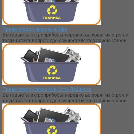
Прием старой техники в Уфе
Бытовые электроприборы нередко выходят из строя, и
тогда встает вопрос: где осуществляется прием старой
Прием старой техники в Усть-Лабинске
Бытовые электроприборы нередко выходят из строя, и
тогда встает вопрос: где осуществляется прием старой