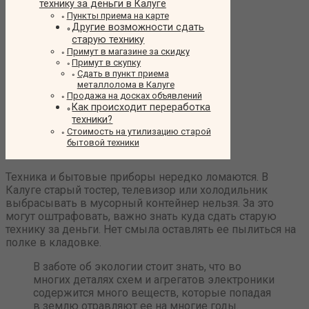
технику за деньги в Калуге
Пункты приема на карте
Другие возможности сдать
старую технику
Примут в магазине за скидку
Примут в скупку
Сдать в пункт приема
металлолома в Калуге
Продажа на досках объявлений
Как происходит переработка
техники?
Стоимость на утилизацию старой
бытовой техники
Техника и бытовые приборы нередко ломаются. В
Калуге старый тостер, телевизор или холодильник
выбрасывать в мусорный контейнер нельзя. За это
могут оштрафовать, важно знать куда сдать старую
технику за деньги. Нет смыла оставлять ее пылиться на
полке в кладовке.
В заботе об экологии стоит знать, что во
многих деталях схем и агрегатов электроники
содержится много веществ, которые попадая
в землю отравляют ее на многие годы.