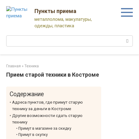
Перейти
к
Пункты приема
контенту
металлолома, макулатуры,
одежды, пластика
Поиск:
Главная
»
Техника
Прием старой техники в Костроме
Содержание
Адреса пунктов, где примут старую
технику за деньги в Костроме
Другие возможности сдать старую
технику
Примут в магазине за скидку
Примут в скупку