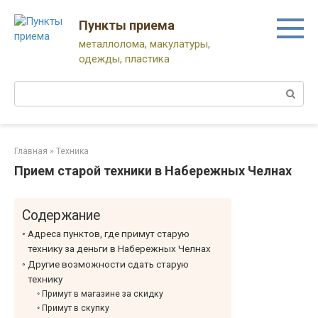
Перейти
к
Пункты приема
контенту
металлолома, макулатуры,
одежды, пластика
Поиск:
Главная
»
Техника
Прием старой техники в Набережных Челнах
Содержание
Адреса пунктов, где примут старую
технику за деньги в Набережных Челнах
Другие возможности сдать старую
технику
Примут в магазине за скидку
Примут в скупку