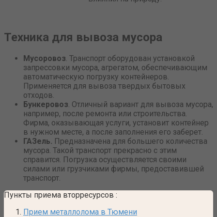
Техника для вывоза мусора
Мусоровоз
. Транспорт оборудован установкой
запрессовки мусора, агрегатом, обеспечивающим
автоматическую погрузку контейнеров.
Применяется для вывоза твердых бытовых
отходов.
Бункеровоз
. Отличный вариант для вывоза мусора,
например, после ремонта или строительства.
Фирма, оказывающая услуги, установит контейнер
в нужном месте, а после заполнения его заберет.
ГАЗель.
Предназначена для большего количества
мусора. Такой транспорт прекрасно с этим
справится. Погрузка осуществляется своими
силами или грузчиками фирмы, предоставившей
транспорт.
Пункты приема вторресурсов
:
Прием металлолома в Тюмени