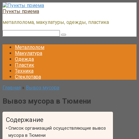
Перейти
к
Пункты приема
контенту
металлолома, макулатуры, одежды, пластика
Поиск:
Металлолом
Макулатура
Одежда
Пластик
Техника
Стеклотара
Главная
»
Вывоз мусора
Вывоз мусора в Тюмени
Содержание
Список организаций осуществляющие вывоз
мусора в Тюмени