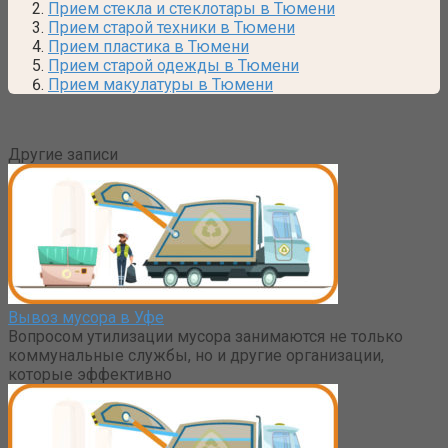
Прием стекла и стеклотары в Тюмени
Прием старой техники в Тюмени
Прием пластика в Тюмени
Прием старой одежды в Тюмени
Прием макулатуры в Тюмени
Другие записи
Вывоз мусора в Уфе
Вопросом утилизации мусора занимаются не только
коммунальные службы, но и другие организации,
которые эффективно