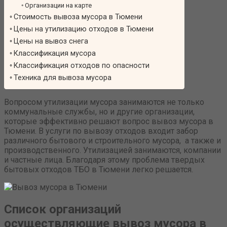
Организации на карте
Стоимость вывоза мусора в Тюмени
Цены на утилизацию отходов в Тюмени
Цены на вывоз снега
Классификация мусора
Классификация отходов по опасности
Техника для вывоза мусора
Вопросом утилизации мусора занимаются не только
коммунальные службы, но и другие организации,
которые эффективно решают вопрос вывоз мусора в
Тюмени. В услуги по вывозу отходов входит забор
различного бытового и строительного мусора, а также и
производственного. Утилизацией занимаются, компании
и частные лица. Благодаря этому проблема твердых
бытовых отходов ТБО в Тюмени легко решается.
Список организаций
осуществляющие вывоз мусора в