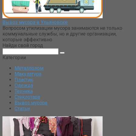
Вывоз мусора в Ульяновске
Вопросом утилизации мусора занимаются не только
коммунальные службы, но и другие организации,
которые эффективно
Найди свой город
Поиск:
Категории
Металлолом
Макулатура
Пластик
Одежда
Техника
Стеклотара
Вывоз мусора
Статьи