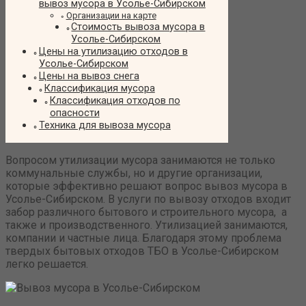
вывоз мусора в Усолье-Сибирском
Организации на карте
Стоимость вывоза мусора в
Усолье-Сибирском
Цены на утилизацию отходов в
Усолье-Сибирском
Цены на вывоз снега
Классификация мусора
Классификация отходов по
опасности
Техника для вывоза мусора
Вопросом утилизации мусора занимаются не только
коммунальные службы, но и другие организации,
которые эффективно решают вопрос вывоз мусора в
Усолье-Сибирском. В услуги по вывозу отходов входит
забор различного бытового и строительного мусора, а
также и производственного. Утилизацией занимаются,
компании и частные лица. Благодаря этому проблема
твердых бытовых отходов ТБО в Усолье-Сибирском
легко решается.