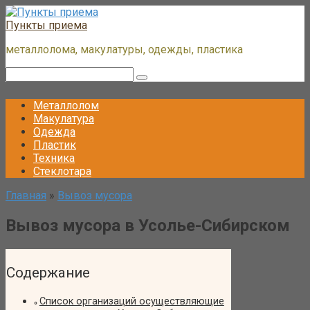
Перейти
к
Пункты приема
контенту
металлолома, макулатуры, одежды, пластика
Поиск:
Металлолом
Макулатура
Одежда
Пластик
Техника
Стеклотара
Главная
»
Вывоз мусора
Вывоз мусора в Усолье-Сибирском
Содержание
Список организаций осуществляющие