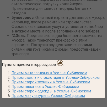
автоматическую погрузку контейнеров.
Применяется для вывоза твердых бытовых
отходов.
Бункеровоз
. Отличный вариант для вывоза мусора,
например, после ремонта или строительства.
Фирма, оказывающая услуги, установит контейнер
в нужном месте, а после заполнения его заберет.
ГАЗель.
Предназначена для большего количества
мусора. Такой транспорт прекрасно с этим
справится. Погрузка осуществляется своими
силами или грузчиками фирмы, предоставившей
транспорт.
Пункты приема вторресурсов
:
Прием металлолома в Усолье-Сибирском
Прием стекла и стеклотары в Усолье-Сибирском
Прием старой техники в Усолье-Сибирском
Прием пластика в Усолье-Сибирском
Прием старой одежды в Усолье-Сибирском
Прием макулатуры в Усолье-Сибирском