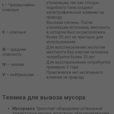
утилизации, так как отходы
I
— Чрезвычайно
подобного типа создают
опасные
катастрофическое влияние на
природу.
Высокая степень. После
утилизации источника, местность
II
— опасные
в котором был он расположен
более 30 лет не пригодно для
использования
Для восстановления экологии
III
— средняя
местности без участия человека
опасность
потребуется более 10 лет
Для восстановления потребуется
IV
— низкая
примерно 3 года
Практически нет негативного
V
— нейтральная
влияния на природу.
Техника для вывоза мусора
Мусоровоз
. Транспорт оборудован установкой
запрессовки мусора, агрегатом, обеспечивающим