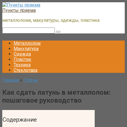
Перейти
к
Пункты приема
контенту
металлолома, макулатуры, одежды, пластика
Поиск:
Металлолом
Макулатура
Одежда
Пластик
Техника
Стеклотара
Главная
»
Статьи
Как сдать латунь в металлолом:
пошаговое руководство
Содержание