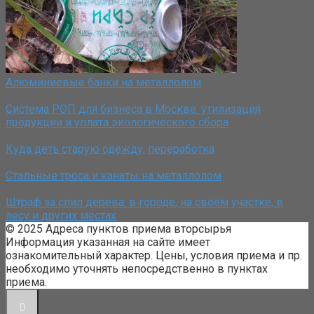
Алюминиевые банки на металлолом
Система РОП для бизнеса в Москве: утилизация
продукции и уплата экологического сбора
Куда деть старую одежду, переработка
Стальные троса и канаты на металлолом
Штраф за спил дерева: в городе, на своём участке, в
лесу и других местах
© 2025 Адреса пунктов приема вторсырья
Информация указанная на сайте имеет
ознакомительный характер. Цены, условия приема и пр.
необходимо уточнять непосредственно в пунктах
приема.