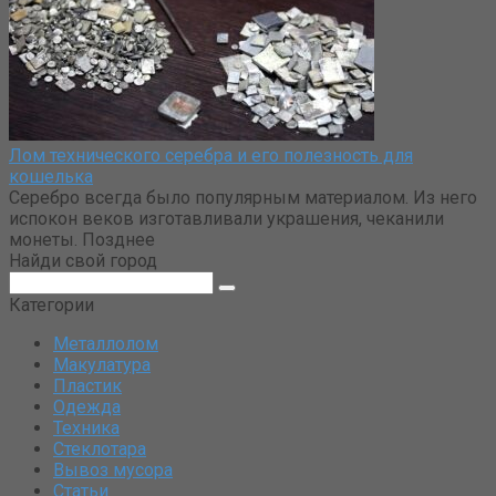
Лом технического серебра и его полезность для
кошелька
Серебро всегда было популярным материалом. Из него
испокон веков изготавливали украшения, чеканили
монеты. Позднее
Найди свой город
Поиск:
Категории
Металлолом
Макулатура
Пластик
Одежда
Техника
Стеклотара
Вывоз мусора
Статьи