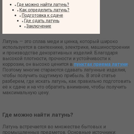
Где можно найти латунь?
Как определить латунь?
Подготовка к сдаче
Где сдать латунь
Заключение
Латунь — это сплав меди и цинка, который широко
используется в сантехнике, электрике, машиностроении
и производстве декоративных изделий. Благодаря
высокой плотности, прочности и устойчивости к
коррозии, он высоко ценится в
пунктах приема латуни
.
Поэтому многие стараются сдавать латунные изделия,
чтобы получить ощутимую прибыль. В этой статье
разберем, где искать латунь, как правильно подготовить
её к сдаче и на что обратить внимание, чтобы получить
максимальную цену.
Где можно найти латунь?
Латунь встречается во множестве бытовых и
промышленных предметов. Основные источники: