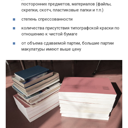
Коробки под бананы
посторонних предметов, материалов (файлы,
до 10
руб.
500 руб.
≈ 8
скрепки, скотч, пластиковые папки и т.п.)
500
Цветная бумага
руб.
≈ 15
до 17
руб.
Картон из белой бумаги
степень спрессованности
руб.
000 руб.
до 11
количества присутствия типографской краски по
≈ 9
500
Архивы с файлами
отношению к чистой бумаге
руб.
руб.
от объема сдаваемой партии, большие партии
макулатуры имеют выше цену
до 8
Отходы бумаги, картона
≈ 7
500
вперемешку. Бумажные гильзы,
руб.
руб.
втулки и т.п.