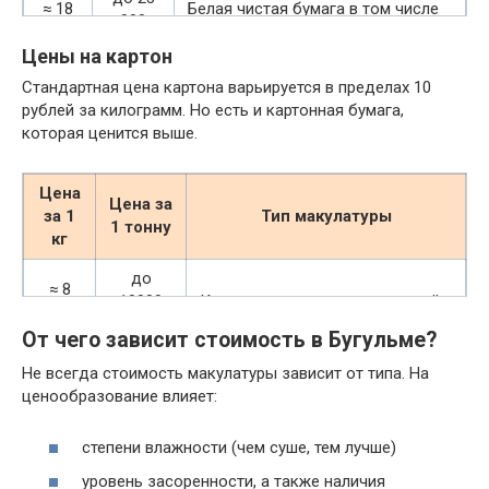
≈ 18
Белая чистая бумага в том числе
000
руб.
обрезки
руб.
Цены на картон
до 17
Стандартная цена картона варьируется в пределах 10
≈ 13
Офисная бумага совместно с
000
рублей за килограмм. Но есть и картонная бумага,
руб.
скоросшивателями и файлами
руб.
которая ценится выше.
до 11
≈ 9
500
Книги без обложки
Цена
руб.
Цена за
руб.
за 1
Тип макулатуры
1 тонну
кг
до 13
≈ 11
Газеты, отходы подобного
000
до
руб.
производства
≈ 8
руб.
10000
Картон с присутствием краской
руб.
руб.
От чего зависит стоимость в Бугульме?
до 12
≈ 11
000
Макулатура смешанного типа
≈ 11
до 14
Обрезанный гофрокартон
руб.
Не всегда стоимость макулатуры зависит от типа. На
руб.
руб.
000 руб.
(обрезки), отходы производства
ценообразование влияет:
до 10
≈ 14
до 14
≈ 8
Коробки
000
Журналы
степени влажности (чем суше, тем лучше)
руб.
500 руб.
руб.
руб.
уровень засоренности, а также наличия
≈ 15
до 16