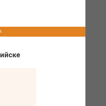
А
пийске