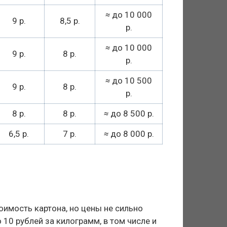
≈
до 10 000
9 р.
8,5 р.
р.
≈
до 10 000
9 р.
8 р.
р.
≈
до 10 500
9 р.
8 р.
р.
8 р.
8 р.
≈
до 8 500 р.
6,5 р.
7 р.
≈
до 8 000 р.
оимость картона, но цены не сильно
 10 рублей за килограмм, в том числе и