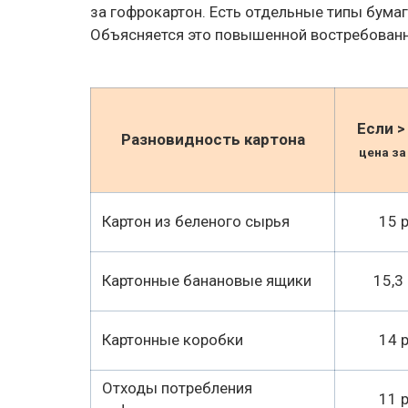
за гофрокартон. Есть отдельные типы бумаг
Объясняется это повышенной востребованн
Если > 
Разновидность картона
цена за
Картон из беленого сырья
15 р
Картонные банановые ящики
15,3 
Картонные коробки
14 р
Отходы потребления
11 р