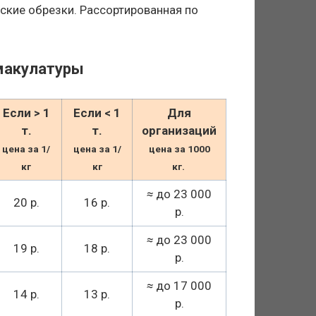
еские обрезки. Рассортированная по
макулатуры
Если > 1
Если < 1
Для
т.
т.
организаций
цена за 1/
цена за 1/
цена за 1000
кг
кг
кг.
≈
до 23 000
20 р.
16 р.
р.
≈
до 23 000
19 р.
18 р.
р.
≈
до 17 000
14 р.
13 р.
р.