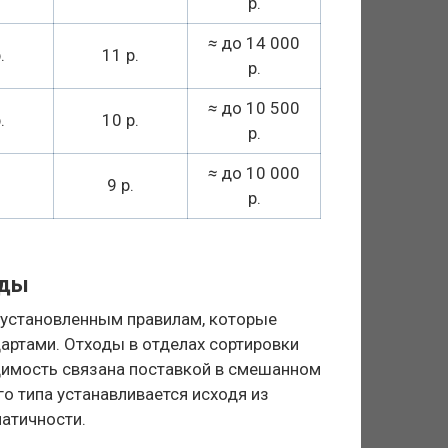
р.
≈
до 14 000
.
11 р.
р.
≈
до 10 500
.
10 р.
р.
≈
до 10 000
9 р.
р.
оды
 установленным правилам, которые
артами. Отходы в отделах сортировки
димость связана поставкой в смешанном
о типа устанавливается исходя из
матичности.