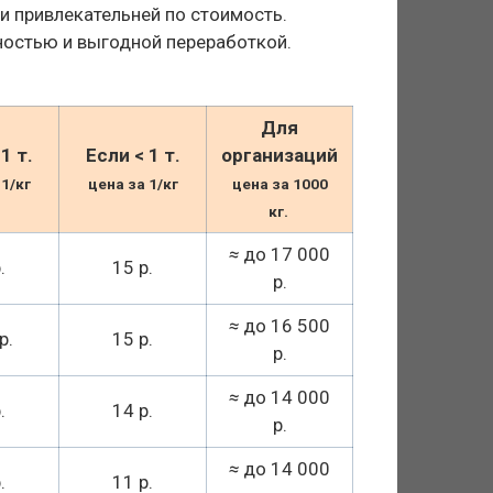
и привлекательней по стоимость.
остью и выгодной переработкой.
Для
1 т.
Если < 1 т.
организаций
 1/кг
цена за 1/кг
цена за 1000
кг.
≈
до 17 000
.
15 р.
р.
≈
до 16 500
р.
15 р.
р.
≈
до 14 000
.
14 р.
р.
≈
до 14 000
.
11 р.