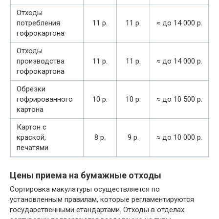
Отходы
потребления
11 р.
11 р.
≈
до 14 000 р.
гофрокартона
Отходы
производства
11 р.
11 р.
≈
до 14 000 р.
гофрокартона
Обрезки
гофрированного
10 р.
10 р.
≈
до 10 500 р.
картона
Картон с
краской,
8 р.
9 р.
≈
до 10 000 р.
печатями
Цены приема на бумажные отходы
Сортировка макулатуры осуществляется по
установленным правилам, которые регламентируются
государственными стандартами. Отходы в отделах