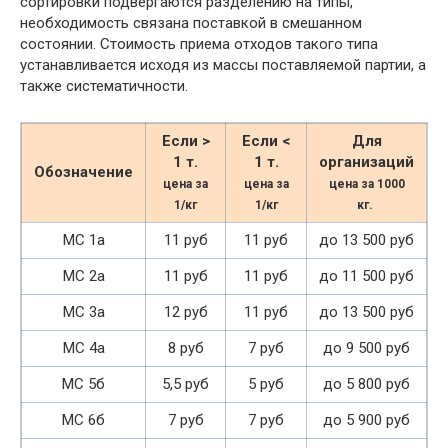
сортировки подвергаются разделению на типы,
необходимость связана поставкой в смешанном
состоянии. Стоимость приема отходов такого типа
устанавливается исходя из массы поставляемой партии, а
также систематичности.
Если >
Если <
Для
1 т.
1 т.
организаций
Обозначение
цена за
цена за
цена за 1000
1/кг
1/кг
кг.
МС 1а
11 руб
11 руб
до 13 500 руб
МС 2а
11 руб
11 руб
до 11 500 руб
МС 3а
12 руб
11 руб
до 13 500 руб
МС 4а
8 руб
7 руб
до 9 500 руб
МС 5б
5,5 руб
5 руб
до 5 800 руб
МС 6б
7 руб
7 руб
до 5 900 руб