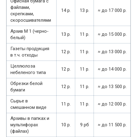
Офисная бумага с
файлами,
14 р.
13 р.
≈
до 17 000 р.
скрепками,
скоросшивателями
Архив М 1 (черно-
13 р.
11 р.
≈
до 15 000 р.
белый)
Газеты продукция
12 р.
11 р.
≈
до 13 000 р.
в т.ч. отходы
Целлюлоза
12 р.
11 р.
≈
до 14 000 р.
небеленого типа
Обрезки белой
12 р.
11 р.
≈
до 13 500 р.
бумаги
Сырье в
11 р.
11 р.
≈
до 12 000 р.
смешанном виде
Архивы в папках и
мультифорах
10 р.
9 рб
≈
до 11 500 р.
(файлах)