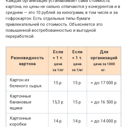
Каждая организация устанавливает сама стоимость
картона, но цены не сильно отличаются у конкурентов и в
среднем — это 10 рублей за килограмм, в том числе и за
гофрокартон. Есть отдельные типы бумаги
привлекательней по стоимость. Объясняется это
повышенной востребованностью и выгодной
переработкой.
Если
Если
Для
Разновидность
> 1 т.
< 1 т.
организаций
картона
цена
цена
цена за 1000
за 1/кг
за 1/кг
кг.
Картон из
15 р.
15 р.
≈
до 17 000 р.
беленого сырья
Картонные
банановые
15,3 р.
15 р.
≈
до 16 500 р.
ящики
Картонные
14 р.
14 р.
≈
до 14 000 р.
коробки