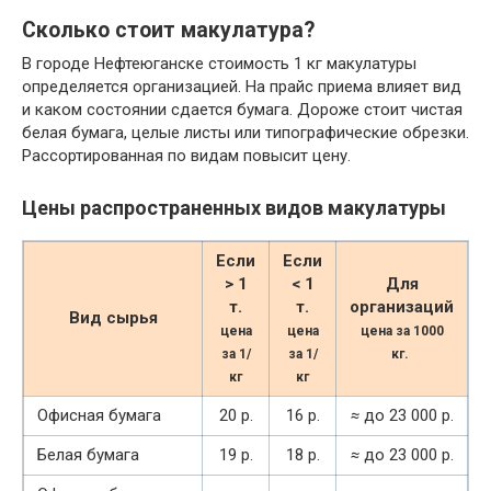
Сколько стоит макулатура?
В городе Нефтеюганске стоимость 1 кг макулатуры
определяется организацией. На прайс приема влияет вид
и каком состоянии сдается бумага. Дороже стоит чистая
белая бумага, целые листы или типографические обрезки.
Рассортированная по видам повысит цену.
Цены распространенных видов макулатуры
Если
Если
> 1
< 1
Для
т.
т.
организаций
Вид сырья
цена
цена
цена за 1000
за 1/
за 1/
кг.
кг
кг
Офисная бумага
20 р.
16 р.
≈
до 23 000 р.
Белая бумага
19 р.
18 р.
≈
до 23 000 р.