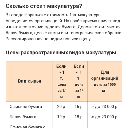
Сколько стоит макулатура?
В городе Норильске стоимость 1 кг макулатуры
определяется организацией. На прайс приема влияет вид
и каком состоянии сдается бумага. Дороже стоит чистая
белая бумага, целые листы или типографические обрезки.
Рассортированная по видам повысит цену.
Цены распространенных видов макулатуры
Если
Если
> 1
< 1
Для
т.
т.
организаций
Вид сырья
цена
цена
цена за 1000
за 1/
за 1/
кг.
кг
кг
Офисная бумага
20 р.
16 р.
≈
до 23 000 р.
Белая бумага
19 р.
18 р.
≈
до 23 000 р.
Офисная бумага с