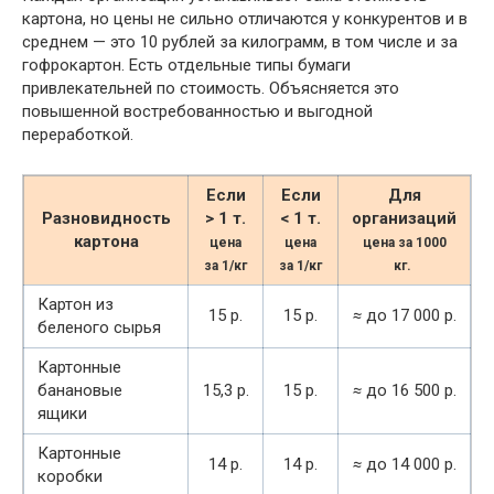
картона, но цены не сильно отличаются у конкурентов и в
среднем — это 10 рублей за килограмм, в том числе и за
гофрокартон. Есть отдельные типы бумаги
привлекательней по стоимость. Объясняется это
повышенной востребованностью и выгодной
переработкой.
Если
Если
Для
Разновидность
> 1 т.
< 1 т.
организаций
картона
цена
цена
цена за 1000
за 1/кг
за 1/кг
кг.
Картон из
15 р.
15 р.
≈
до 17 000 р.
беленого сырья
Картонные
банановые
15,3 р.
15 р.
≈
до 16 500 р.
ящики
Картонные
14 р.
14 р.
≈
до 14 000 р.
коробки