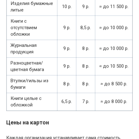
Изделия бумажные
10 р.
9 р.
≈
до 11 500 р.
литые
Книги с
отсутствием
9 р.
8,5 р.
≈
до 10 000 р.
обложки
Журнальная
9 р.
8 р.
≈
до 10 000 р.
продукция
Разноцветная/
9 р.
8 р.
≈
до 10 500 р.
цветная бумага
Втулки/гильзы из
8 р.
8 р.
≈
до 8 500 р.
бумаги
Книги целые с
6,5 р.
7 р.
≈
до 8 000 р.
обложкой
Цены на картон
Каждая организация устанавливает сама стоимость