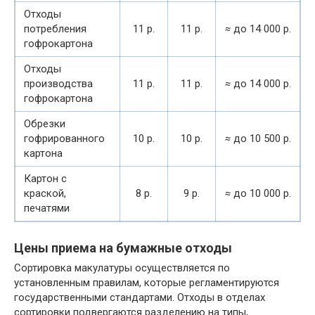
Отходы
потребления
11 р.
11 р.
≈
до 14 000 р.
гофрокартона
Отходы
производства
11 р.
11 р.
≈
до 14 000 р.
гофрокартона
Обрезки
гофрированного
10 р.
10 р.
≈
до 10 500 р.
картона
Картон с
краской,
8 р.
9 р.
≈
до 10 000 р.
печатями
Цены приема на бумажные отходы
Сортировка макулатуры осуществляется по
установленным правилам, которые регламентируются
государственными стандартами. Отходы в отделах
сортировки подвергаются разделению на типы,