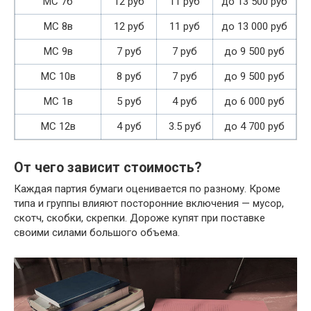
МС 7б
12 руб
11 руб
до 13 500 руб
МС 8в
12 руб
11 руб
до 13 000 руб
МС 9в
7 руб
7 руб
до 9 500 руб
МС 10в
8 руб
7 руб
до 9 500 руб
МС 1в
5 руб
4 руб
до 6 000 руб
МС 12в
4 руб
3.5 руб
до 4 700 руб
От чего зависит стоимость?
Каждая партия бумаги оценивается по разному. Кроме
типа и группы влияют посторонние включения — мусор,
скотч, скобки, скрепки. Дороже купят при поставке
своими силами большого объема.