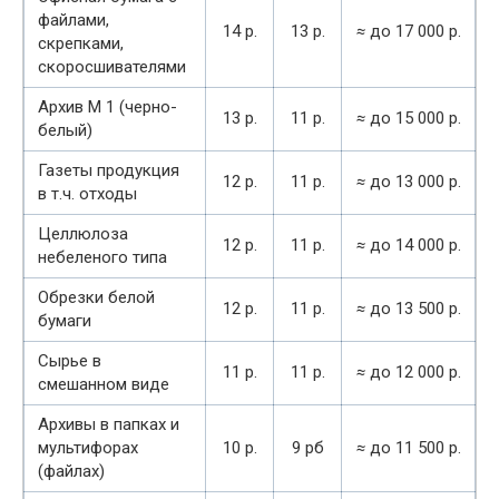
файлами,
14 р.
13 р.
≈
до 17 000 р.
скрепками,
скоросшивателями
Архив М 1 (черно-
13 р.
11 р.
≈
до 15 000 р.
белый)
Газеты продукция
12 р.
11 р.
≈
до 13 000 р.
в т.ч. отходы
Целлюлоза
12 р.
11 р.
≈
до 14 000 р.
небеленого типа
Обрезки белой
12 р.
11 р.
≈
до 13 500 р.
бумаги
Сырье в
11 р.
11 р.
≈
до 12 000 р.
смешанном виде
Архивы в папках и
мультифорах
10 р.
9 рб
≈
до 11 500 р.
(файлах)