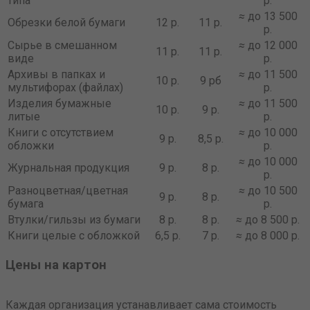
типа
р.
≈
до 13 500
Обрезки белой бумаги
12 р.
11 р.
р.
Сырье в смешанном
≈
до 12 000
11 р.
11 р.
виде
р.
Архивы в папках и
≈
до 11 500
10 р.
9 рб
мультифорах (файлах)
р.
Изделия бумажные
≈
до 11 500
10 р.
9 р.
литые
р.
Книги с отсутствием
≈
до 10 000
9 р.
8,5 р.
обложки
р.
≈
до 10 000
Журнальная продукция
9 р.
8 р.
р.
Разноцветная/цветная
≈
до 10 500
9 р.
8 р.
бумага
р.
Втулки/гильзы из бумаги
8 р.
8 р.
≈
до 8 500 р.
Книги целые с обложкой
6,5 р.
7 р.
≈
до 8 000 р.
Цены на картон
Каждая организация устанавливает сама стоимость