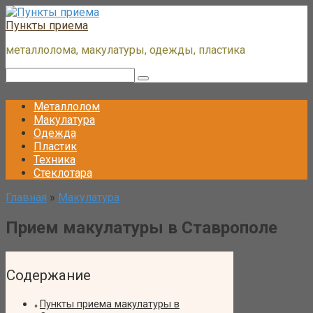
Перейти
к
Пункты приема
контенту
металлолома, макулатуры, одежды, пластика
Поиск:
Металлолом
Макулатура
Одежда
Пластик
Техника
Стеклотара
Главная
»
Макулатура
Прием макулатуры в Ставрополе
Содержание
Пункты приема макулатуры в