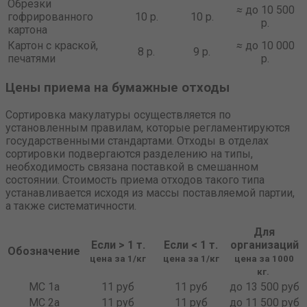
Обрезки
≈
до 10 500
гофрированного
10 р.
10 р.
р.
картона
Картон с краской,
≈
до 10 000
8 р.
9 р.
печатями
р.
Цены приема на бумажные отходы
Сортировка макулатуры осуществляется по
установленным правилам, которые регламентируются
государственными стандартами. Отходы в отделах
сортировки подвергаются разделению на типы,
необходимость связана поставкой в смешанном
состоянии. Стоимость приема отходов такого типа
устанавливается исходя из массы поставляемой партии,
а также систематичности.
Для
Если > 1 т.
Если < 1 т.
организаций
Обозначение
цена за 1/кг
цена за 1/кг
цена за 1000
кг.
МС 1а
11 руб
11 руб
до 13 500 руб
МС 2а
11 руб
11 руб
до 11 500 руб