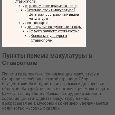
Ставрополе
Адреса пунктов приема на карте
Сколько стоит макулатура?
Цены распространенных видов
макулатуры
Цены на картон
Цены приема на бумажные отходы
От чего зависит стоимость?
Вывоз макулатуры в
Ставрополе
Пункты приема макулатуры в
Ставрополе
Пункт и предприятия, принимающие макулатуру в
Ставрополе, собраны на этой странице. Сбор
осуществляется от одного килограмма и до крупных
объемов. Каждый человек и организация может сдать
бумагу в переработку. Взамен сотрудники заплатят
хорошие деньги. Сдавать макулатуру важно,
выбрасывая ее в мусорный контейнер, увеличивается
количество мусорных свалок.