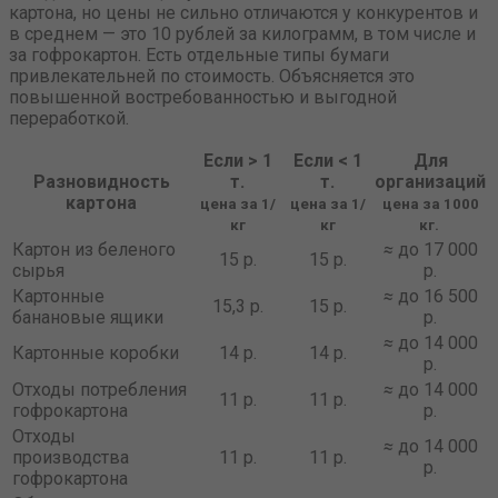
картона, но цены не сильно отличаются у конкурентов и
в среднем — это 10 рублей за килограмм, в том числе и
за гофрокартон. Есть отдельные типы бумаги
привлекательней по стоимость. Объясняется это
повышенной востребованностью и выгодной
переработкой.
Если > 1
Если < 1
Для
Разновидность
т.
т.
организаций
картона
цена за 1/
цена за 1/
цена за 1000
кг
кг
кг.
Картон из беленого
≈
до 17 000
15 р.
15 р.
сырья
р.
Картонные
≈
до 16 500
15,3 р.
15 р.
банановые ящики
р.
≈
до 14 000
Картонные коробки
14 р.
14 р.
р.
Отходы потребления
≈
до 14 000
11 р.
11 р.
гофрокартона
р.
Отходы
≈
до 14 000
производства
11 р.
11 р.
р.
гофрокартона