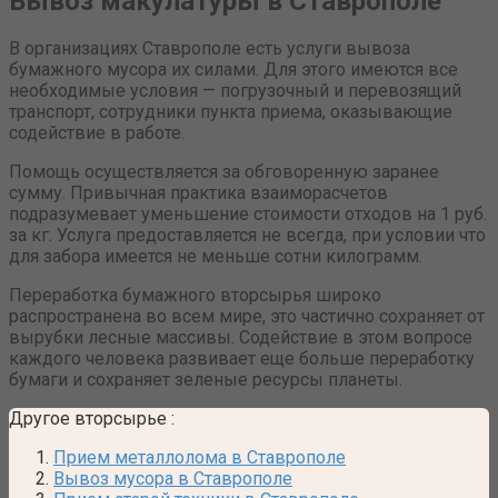
Вывоз макулатуры в Ставрополе
В организациях Ставрополе есть услуги вывоза
бумажного мусора их силами. Для этого имеются все
необходимые условия — погрузочный и перевозящий
транспорт, сотрудники пункта приема, оказывающие
содействие в работе.
Помощь осуществляется за обговоренную заранее
сумму. Привычная практика взаиморасчетов
подразумевает уменьшение стоимости отходов на 1 руб.
за кг. Услуга предоставляется не всегда, при условии что
для забора имеется не меньше сотни килограмм.
Переработка бумажного вторсырья широко
распространена во всем мире, это частично сохраняет от
вырубки лесные массивы. Содействие в этом вопросе
каждого человека развивает еще больше переработку
бумаги и сохраняет зеленые ресурсы планеты.
Другое вторсырье
:
Прием металлолома в Ставрополе
Вывоз мусора в Ставрополе