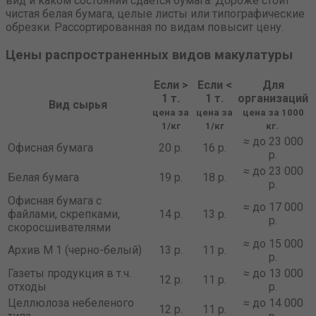
вид и каком состоянии сдается бумага. Дороже стоит
чистая белая бумага, целые листы или типографические
обрезки. Рассортированная по видам повысит цену.
Цены распространенных видов макулатуры
Если >
Если <
Для
1 т.
1 т.
организаций
Вид сырья
цена за
цена за
цена за 1000
1/кг
1/кг
кг.
≈
до 23 000
Офисная бумага
20 р.
16 р.
р.
≈
до 23 000
Белая бумага
19 р.
18 р.
р.
Офисная бумага с
≈
до 17 000
файлами, скрепками,
14 р.
13 р.
р.
скоросшивателями
≈
до 15 000
Архив М 1 (черно-белый)
13 р.
11 р.
р.
Газеты продукция в т.ч.
≈
до 13 000
12 р.
11 р.
отходы
р.
Целлюлоза небеленого
≈
до 14 000
12 р.
11 р.