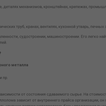
ме, деталях механизмов, кронштейнах, крепежах, промыш
ических труб, кранах, вентилях, кухонной утварь, печных
ленности, судостроении, машиностроении. Его легко на
лей.
?
рного металла
и пр.
висимости от состояния сдаваемого сырье. На стоимост
лолома зависит от внутреннего прайса организации, он
ать крупную партию металлолома, базы предлагают высо