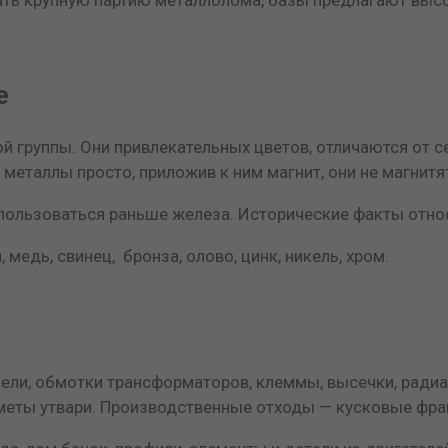
е
й группы. Они привлекательных цветов, отличаются от се
 металлы просто, приложив к ним магнит, они не магнитя
пользоваться раньше железа. Исторические факты относ
дь, свинец, бронза, олово, цинк, никель, хром.
бели, обмотки трансформаторов, клеммы, высечки, радиа
меты утвари. Производственные отходы — кусковые фраг