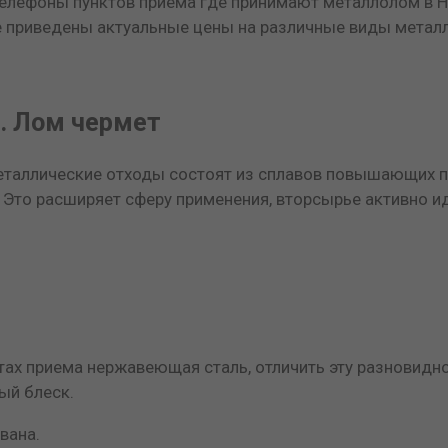
телефоны пунктов приема где принимают металлолом в На
е приведены актуальные цены на различные виды метал
. Лом чермет
еталлические отходы состоят из сплавов повышающих пр
 Это расширяет сферу применения, вторсырье активно ид
ктах приема нержавеющая сталь, отличить эту разновидно
ый блеск.
вана.