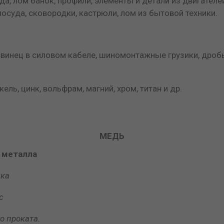
да, лом банок, профили, элементы и детали из двигателе
суда, сковородки, кастрюли, лом из бытовой техники.
свинец в силовом кабеле, шиномонтажные грузики, дроб
ль, цинк, вольфрам, магний, хром, титан и др.
МЕДЬ
 металла
ка
с
о проката.