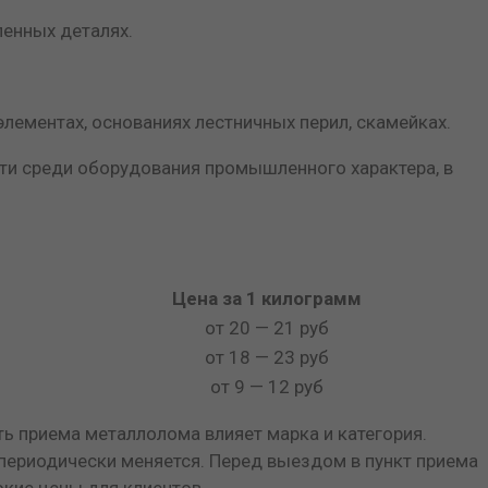
ленных деталях.
 элементах, основаниях лестничных перил, скамейках.
йти среди оборудования промышленного характера, в
Цена за 1 килограмм
от 20 — 21 руб
от 18 — 23 руб
от 9 — 12 руб
ь приема металлолома влияет марка и категория.
 периодически меняется. Перед выездом в пункт приема
кие цены для клиентов.