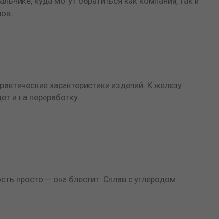
льчике, куда могут обратиться как компании, так и
лов.
актические характеристики изделий. К железу
ет и на переработку.
сть просто — она блестит. Сплав с углеродом