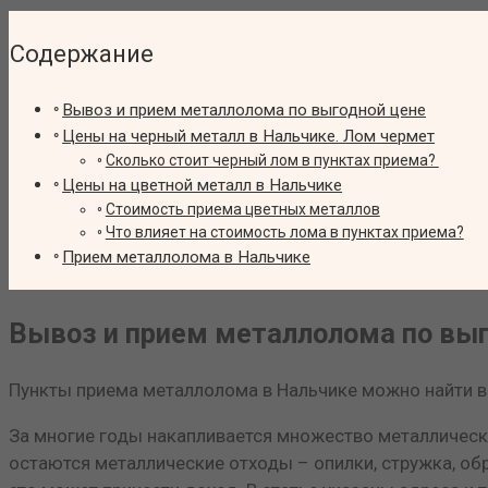
Содержание
Вывоз и прием металлолома по выгодной цене
Цены на черный металл в Нальчике. Лом чермет
Сколько стоит черный лом в пунктах приема?
Цены на цветной металл в Нальчике
Стоимость приема цветных металлов
Что влияет на стоимость лома в пунктах приема?
Прием металлолома в Нальчике
Вывоз и прием металлолома по выг
Пункты приема металлолома в Нальчике можно найти в 
За многие годы накапливается множество металлически
остаются металлические отходы – опилки, стружка, обр