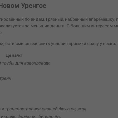
 Новом Уренгое
ированный по видам. Грязный, набранный вперемешку, п
м реализуется за меньшие деньги. С большим интересом м
е.
ма, есть смысл выяснить условия приемки сразу у неско
Цена/кг
 трубы для водопровода
трейч
я транспортировки овощей фруктов, ягод
тиковые флаконы, бутылочку,