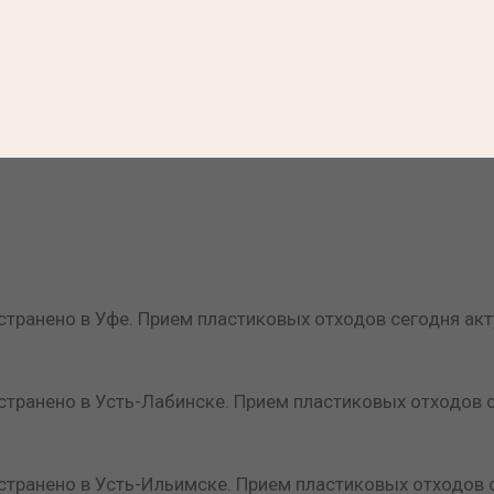
транено в Уфе. Прием пластиковых отходов сегодня акт
транено в Усть-Лабинске. Прием пластиковых отходов с
транено в Усть-Ильимске. Прием пластиковых отходов с