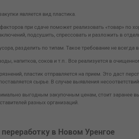
акупки является вид пластика.
кторов при сдаче поможет реализовать «товар» по хоро
включений, подсушить, спрессовать и разложить в отдел
усора, разделить по типам. Такое требование не всегда
ы, напитков, соков и т.п.. Все реализуется в очищенно
рязнений, пластик отправляется на прием. Это даст перс
поставляется сырье. В случае выявления несоответстви
имально выгодным закупочным ценам, стоит заранее выя
дставителей разных организаций.
 переработку в Новом Уренгое