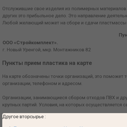
Отслужившие свое изделия из полимерных материалов
других это прибыльное дело. Это направление деятель
Любой желающий может на сборе и сдачи пластмассы 
Пун
ООО «Стройкомплект».
г. Новый Уренгой, мкр. Монтажников 82
Пункты прием пластика на карте
На карте обозначены точки организаций, это поможет
организации, телефоном и адресом.
Организации, занимающиеся сбором отходов ПВХ и дру
крупных партий. Условия, на которых осуществляется с
Другое вторсырье
: