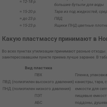
≈ 12-18 р.
большие бутыли для воды
≈ 15-20 р.
Тара из под жидкостей, сре
≈ до 23 р.
ПВД
≈ 15-23 р.
Ящики ПНД цветные плотн
Какую пластмассу принимают в Но
Во всех пунктах утилизации принимают разные отходы.
заинтересовавшем пункте приема лучше заранее. В та
Вид пластика
ПВХ
Пленка, упаковка
ПВД (полиэтилен высокого давления)
канистры, тара, 
ПНД (полиэтилен низкого давления)
емкости для септ
ПЭТ
пищевые емкости
АБС
поддоны, душевы