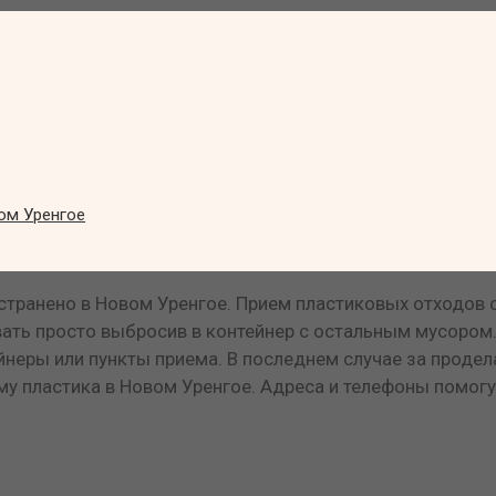
ом Уренгое
транено в Новом Уренгое. Прием пластиковых отходов се
вать просто выбросив в контейнер с остальным мусором.
йнеры или пункты приема. В последнем случае за продел
ему пластика в Новом Уренгое. Адреса и телефоны помогу