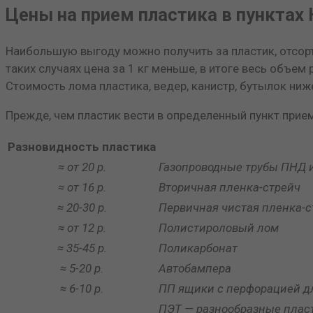
Цены на прием пластика в пунктах
Наибольшую выгоду можно получить за пластик, отсорт
таких случаях цена за 1 кг меньше, в итоге весь объе
Стоимость лома пластика, ведер, канистр, бутылок ниж
Прежде, чем пластик вести в определенный пункт прие
Разновидность пластика
≈ от 20 р.
Газопроводные трубы ПНД и
≈ от 16 р.
Вторичная пленка-стрейч
≈ 20-30 р.
Первичная чистая пленка-с
≈ от 12 р.
Полистироловый лом
≈ 35-45 р.
Поликарбонат
≈ 5-20 р.
Автобампера
≈ 6-10 р.
ПП ящики с перфорацией дл
ПЭТ — разнообразные плас