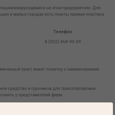
специализирующимися на этом предприятиях. Для
ших и малых городах есть пункты приема пластика.
Телефон
8 (922) 468-90-09
тмеченный пункт имеет пометку с наименованием
ное средство и грузчиков для транспортировки
точнить у представителей фирм.