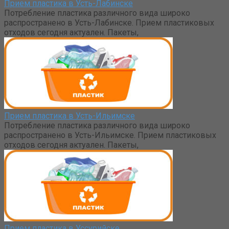
Прием пластика в Усть-Лабинске
Потребление пластика различного вида широко
распространено в Усть-Лабинске. Прием пластиковых
отходов сегодня актуален. Пакеты,
Прием пластика в Усть-Ильимске
Потребление пластика различного вида широко
распространено в Усть-Ильимске. Прием пластиковых
отходов сегодня актуален. Пакеты,
Прием пластика в Уссурийске