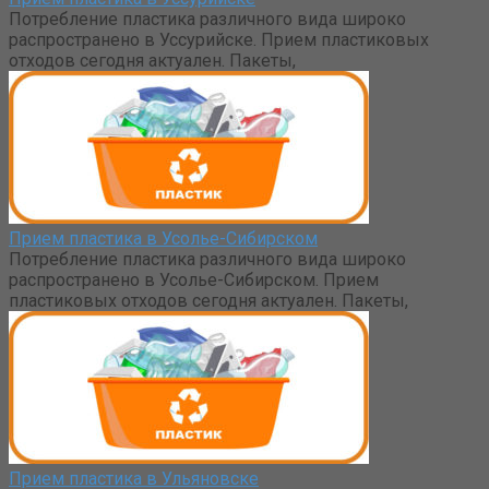
Потребление пластика различного вида широко
распространено в Уссурийске. Прием пластиковых
отходов сегодня актуален. Пакеты,
Прием пластика в Усолье-Сибирском
Потребление пластика различного вида широко
распространено в Усолье-Сибирском. Прием
пластиковых отходов сегодня актуален. Пакеты,
Прием пластика в Ульяновске