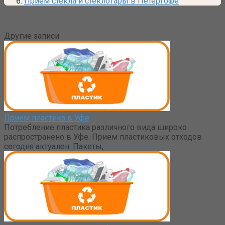
Прием стекла и стеклотары в Петергофе
Другие записи
Прием пластика в Уфе
Потребление пластика различного вида широко
распространено в Уфе. Прием пластиковых отходов
сегодня актуален. Пакеты,