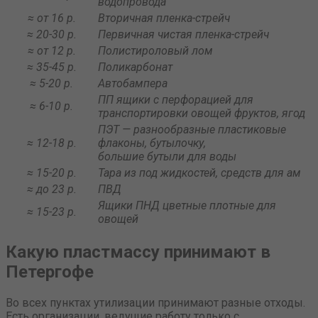
водопровода
≈ от 16 р.
Вторичная пленка-стрейч
≈ 20-30 р.
Первичная чистая пленка-стрейч
≈ от 12 р.
Полистироловый лом
≈ 35-45 р.
Поликарбонат
≈ 5-20 р.
Автобампера
ПП ящики с перфорацией для
≈ 6-10 р.
транспортировки овощей фруктов, ягод
ПЭТ — разнообразные пластиковые
≈ 12-18 р.
флаконы, бутылочку,
большие бутыли для воды
≈ 15-20 р.
Тара из под жидкостей, средств для ам
≈ до 23 р.
ПВД
Ящики ПНД цветные плотные для
≈ 15-23 р.
овощей
Какую пластмассу принимают в
Петергофе
Во всех пунктах утилизации принимают разные отходы.
Есть организации, ведущие работу только с