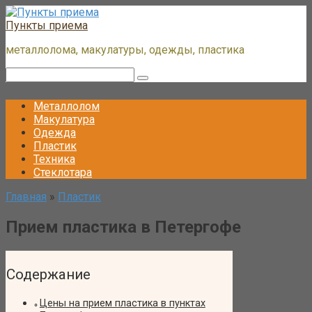
Перейти
к
Пункты приема
контенту
металлолома, макулатуры, одежды, пластика
Поиск:
Металлолом
Макулатура
Одежда
Пластик
Техника
Стеклотара
Главная
»
Пластик
Прием пластика в Петергофе
Содержание
Цены на прием пластика в пунктах