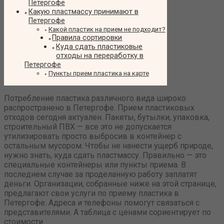
Петергофе
Какую пластмассу принимают в
Петергофе
Какой пластик на прием не подходит?
Правила сортировки
Куда сдать пластиковые
отходы на переработку в
Петергофе
Пункты прием пластика на карте
Потребление пластика различного вида широко
распространено в Петергофе. Прием пластиковых
отходов сегодня актуален. Пакеты, бутылки, упаковка,
строительный ПВХ — все это не допускается
утилизировать просто выбросив в контейнер с
остальным мусором. Чтобы не нанести ущерб природе,
нужно знать, куда сдать пластмассу. Правильно — это
специальные контейнеры или пункты приема. В
последнем случае за проделанную работу заплатят
деньги. Организации, собранные ниже на этой странице,
предлагают свои услуги по приему пластика в
Петергофе. Адреса и телефоны помогут связаться с
представителями. А таблица с ценами сориентирует по
стоимости.