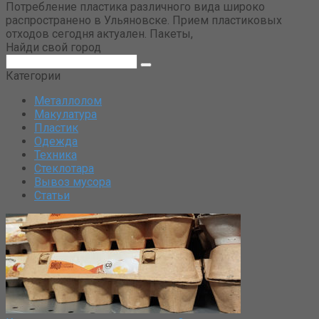
Потребление пластика различного вида широко
распространено в Ульяновске. Прием пластиковых
отходов сегодня актуален. Пакеты,
Найди свой город
Поиск:
Категории
Металлолом
Макулатура
Пластик
Одежда
Техника
Стеклотара
Вывоз мусора
Статьи