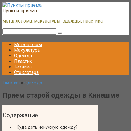
Перейти
к
Пункты приема
контенту
металлолома, макулатуры, одежды, пластика
Поиск:
Металлолом
Макулатура
Одежда
Пластик
Техника
Стеклотара
Главная
»
Одежда
Прием старой одежды в Кинешме
Содержание
Куда деть ненужную одежду?