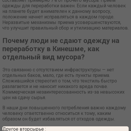
составляет примерно 7% от прочего мусора. Прием
одежды для переработки важен. Если каждый человек
на планете будет внимателен к данному вопросу,
положение начнет исправляться в каждом городе.
Неразвитые механизмы приема усовершенствуются,
что улучшит правильный сбор и утилизацию материалов.
Почему люди не сдают одежду на
переработку в Кинешме, как
отдельный вид мусора?
Это связанно с отсутствием инфраструктуры — нет
отдельных баков, мало, где есть пункты приема.
Сложившийся стереотип о том, что текстиль быстро
разлагается и не наносит никакого вреда почве.
Коммерческая незаинтересованность из-за невысоких
цен на сдачу сырья.
В наши дни повышенного потребления важно каждому
человеку ответственно относиться к тому, каким
образом он будет избавляться от отходов одежды.
Другое вторсырье
: