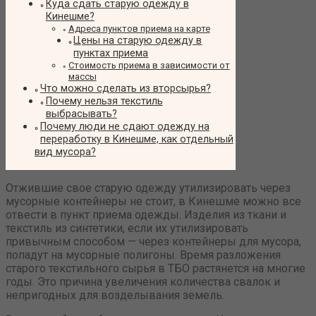
Куда сдать старую одежду в
Кинешме?
Адреса пунктов приема на карте
Цены на старую одежду в
пунктах приема
Стоимость приема в зависимости от
массы
Что можно сделать из вторсырья?
Почему нельзя текстиль
выбрасывать?
Почему люди не сдают одежду на
переработку в Кинешме, как отдельный
вид мусора?
Отжившие свое старую одежду утилизировать через
мусорные контейнеры не стоит, в Кинешме можно все
отвести в пункт приема одежды. Изделия из ткани и
текстиль из синтетики, если их утилизировать
привычным способом — через контейнеры для мусора,
попадут на мусорные полигоны. Время разложения
старого текстильного сырья в ТБО растянется на многие
годы. Это причина увеличения количества свалок и
непригодных для возделывания земель.