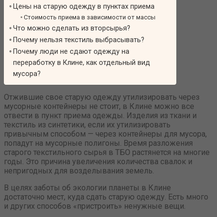
Цены на старую одежду в пунктах приема
Стоимость приема в зависимости от массы
Что можно сделать из вторсырья?
Почему нельзя текстиль выбрасывать?
Почему люди не сдают одежду на
переработку в Клине, как отдельный вид
мусора?
Отжившие свое старую одежду утилизировать через
мусорные контейнеры не стоит, в Клине можно все
отвести в пункт приема одежды. Изделия из ткани и
текстиль из синтетики, если их утилизировать
привычным способом — через контейнеры для мусора,
попадут на мусорные полигоны. Время разложения
старого текстильного сырья в ТБО растянется на многие
годы. Это причина увеличения количества свалок и
непригодных для возделывания земель.
В целях заботы об экологии планеты в Клине
достаточно мест, куда сдать старую одежду. Есть много
и других способов «пристроить» ненужные вещи.