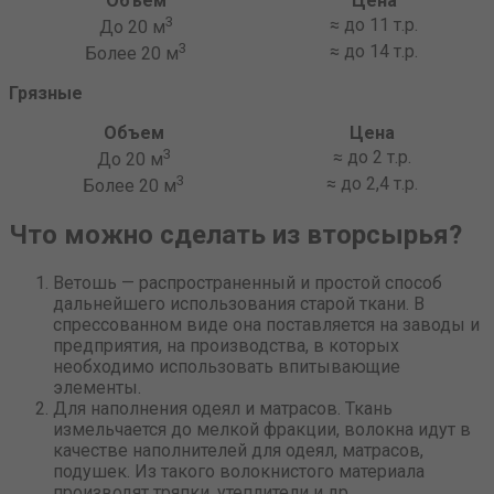
Объем
Цена
3
≈ до 11 т.р.
До 20 м
3
≈ до 14 т.р.
Более 20 м
Грязные
Объем
Цена
3
≈ до 2 т.р.
До 20 м
3
≈ до 2,4 т.р.
Более 20 м
Что можно сделать из вторсырья?
Ветошь — распространенный и простой способ
дальнейшего использования старой ткани. В
спрессованном виде она поставляется на заводы и
предприятия, на производства, в которых
необходимо использовать впитывающие
элементы.
Для наполнения одеял и матрасов. Ткань
измельчается до мелкой фракции, волокна идут в
качестве наполнителей для одеял, матрасов,
подушек. Из такого волокнистого материала
производят тряпки, утеплители и др.