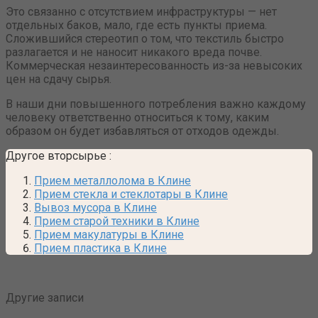
Это связанно с отсутствием инфраструктуры — нет
отдельных баков, мало, где есть пункты приема.
Сложившийся стереотип о том, что текстиль быстро
разлагается и не наносит никакого вреда почве.
Коммерческая незаинтересованность из-за невысоких
цен на сдачу сырья.
В наши дни повышенного потребления важно каждому
человеку ответственно относиться к тому, каким
образом он будет избавляться от отходов одежды.
Другое вторсырье
:
Прием металлолома в Клине
Прием стекла и стеклотары в Клине
Вывоз мусора в Клине
Прием старой техники в Клине
Прием макулатуры в Клине
Прием пластика в Клине
Другие записи