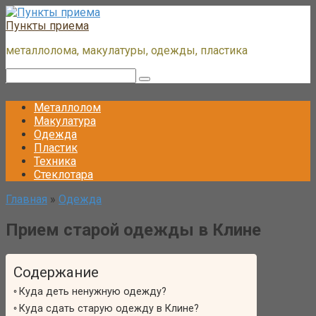
Перейти
к
Пункты приема
контенту
металлолома, макулатуры, одежды, пластика
Поиск:
Металлолом
Макулатура
Одежда
Пластик
Техника
Стеклотара
Главная
»
Одежда
Прием старой одежды в Клине
Содержание
Куда деть ненужную одежду?
Куда сдать старую одежду в Клине?