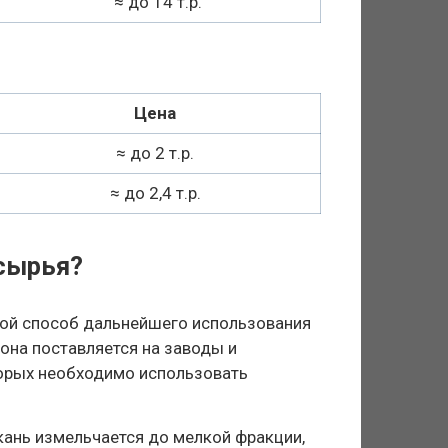
≈ до 14 т.р.
Цена
≈ до 2 т.р.
≈ до 2,4 т.р.
сырья?
той способ дальнейшего использования
 она поставляется на заводы и
торых необходимо использовать
кань измельчается до мелкой фракции,