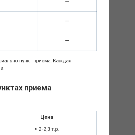
—
—
—
риально пункт приема. Каждая
и.
унктах приема
Цена
≈ 2-2,3 т.р.