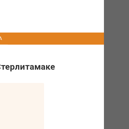
А
Стерлитамаке