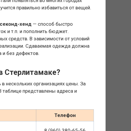
тали появляться во многих городах
олучится правильно избавиться от вещей.
 секонд-хенд
— способ быстро
ок и т.п. и пополнить бюджет.
ных средств. В зависимости от условий
 реализации. Сдаваемая одежда должна
 и без дефектов.
в Стерлитамаке?
ь в нескольких организациях цены. За
В таблице представлены адреса и
Телефон
8 (960) 380-65-56