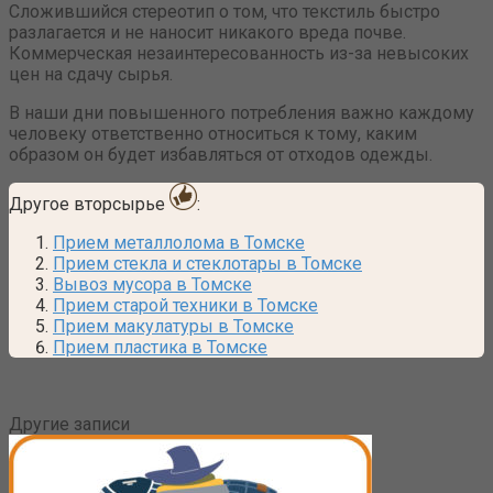
Сложившийся стереотип о том, что текстиль быстро
разлагается и не наносит никакого вреда почве.
Коммерческая незаинтересованность из-за невысоких
цен на сдачу сырья.
В наши дни повышенного потребления важно каждому
человеку ответственно относиться к тому, каким
образом он будет избавляться от отходов одежды.
Другое вторсырье
:
Прием металлолома в Томске
Прием стекла и стеклотары в Томске
Вывоз мусора в Томске
Прием старой техники в Томске
Прием макулатуры в Томске
Прием пластика в Томске
Другие записи