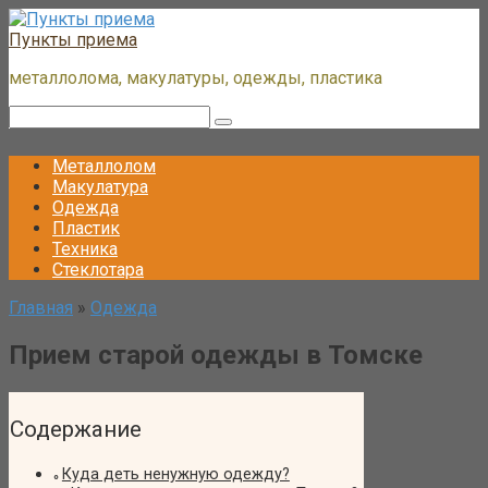
Перейти
к
Пункты приема
контенту
металлолома, макулатуры, одежды, пластика
Поиск:
Металлолом
Макулатура
Одежда
Пластик
Техника
Стеклотара
Главная
»
Одежда
Прием старой одежды в Томске
Содержание
Куда деть ненужную одежду?