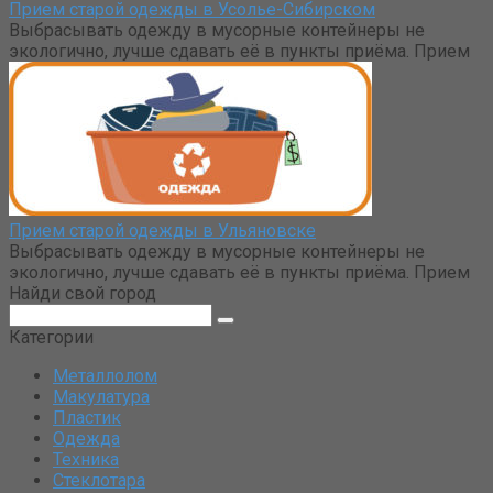
Прием старой одежды в Усолье-Сибирском
Выбрасывать одежду в мусорные контейнеры не
экологично, лучше сдавать её в пункты приёма. Прием
Прием старой одежды в Ульяновске
Выбрасывать одежду в мусорные контейнеры не
экологично, лучше сдавать её в пункты приёма. Прием
Найди свой город
Поиск:
Категории
Металлолом
Макулатура
Пластик
Одежда
Техника
Стеклотара