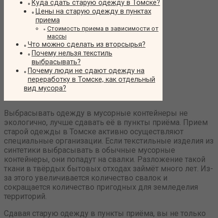
Куда сдать старую одежду в Томске?
Цены на старую одежду в пунктах
приема
Стоимость приема в зависимости от
массы
Что можно сделать из вторсырья?
Почему нельзя текстиль
выбрасывать?
Почему люди не сдают одежду на
переработку в Томске, как отдельный
вид мусора?
Выбрасывать одежду в мусорные контейнеры не
экологично, лучше сдавать её в пункты приёма. Прием
старой одежды в Томске активно осуществляют
специальные организации. Если текстильные изделия из
синтетики выбрасывать в обычные мусорные
контейнеры, они попадут на свалки. Разложение такой
ткани в твёрдых бытовых отходах займёт много лет. Из-
за этого увеличивается количество свалок и
сокращается количество пригодных для земледелия
территорий.
Сдавая старую одежду в пункты приёма, вы не только