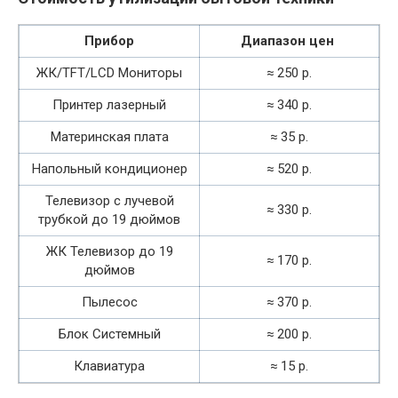
Прибор
Диапазон цен
ЖК/TFT/LCD Мониторы
≈ 250 р.
Принтер лазерный
≈ 340 р.
Материнская плата
≈ 35 р.
Напольный кондиционер
≈ 520 р.
Телевизор с лучевой
≈ 330 р.
трубкой до 19 дюймов
ЖК Телевизор до 19
≈ 170 р.
дюймов
Пылесос
≈ 370 р.
Блок Системный
≈ 200 р.
Клавиатура
≈ 15 р.