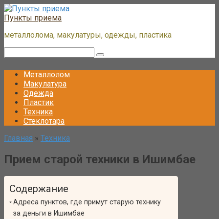
Перейти
к
Пункты приема
контенту
металлолома, макулатуры, одежды, пластика
Поиск:
Металлолом
Макулатура
Одежда
Пластик
Техника
Стеклотара
Главная
»
Техника
Прием старой техники в Ишимбае
Содержание
Адреса пунктов, где примут старую технику
за деньги в Ишимбае