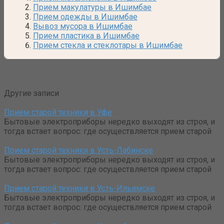
Прием макулатуры в Ишимбае
Прием одежды в Ишимбае
Вывоз мусора в Ишимбае
Прием пластика в Ишимбае
Прием стекла и стеклотары в Ишимбае
Другие записи
Прием старой техники в Уфе
Бытовые электроприборы нередко выходят из строя, и
тогда встает вопрос: где осуществляется прием старой
Прием старой техники в Усть-Лабинске
Бытовые электроприборы нередко выходят из строя, и
тогда встает вопрос: где осуществляется прием старой
Прием старой техники в Усть-Ильимске
Бытовые электроприборы нередко выходят из строя, и
тогда встает вопрос: где осуществляется прием старой