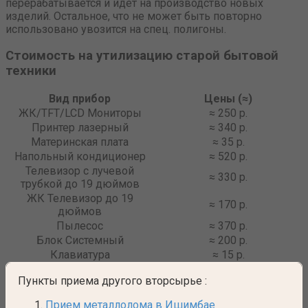
перерабатывается и идет на производство новых
изделий. Остальное, что не может быть повторно
использовано увозится на спец. полигоны.
Стоимость на утилизацию старой бытовой
техники
Вид прибор
Цены (≈)
ЖК/TFT/LCD Мониторы
≈ 250 р.
Принтер лазерный
≈ 340 р.
Материнская плата
≈ 35 р.
Напольный кондиционер
≈ 520 р.
Телевизор с лучевой
≈ 330 р.
трубкой до 19 дюймов
ЖК Телевизор до 19
≈ 170 р.
дюймов
Пылесос
≈ 370 р.
Блок Системный
≈ 200 р.
Клавиатура
≈ 15 р.
Пункты приема другого вторсырье
:
Прием металлолома в Ишимбае