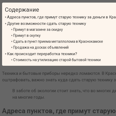
Содержание
Адреса пунктов, где примут старую технику за деньги в Кр
Другие возможности сдать старую технику
Примут в магазине за скидку
Примут в скупку
Сдать в пункт приема металлолома в Краснокамске
Продажа на досках объявлений
Как происходит переработка техники?
Стоимость на утилизацию старой бытовой техники
Техника и бытовые приборы нередко ломаются. В Красн
оштрафовать, важно знать куда сдать старую технику з
В заботе об экологии стоит знать, что во многих
на многие годы.
Адреса пунктов, где примут старую