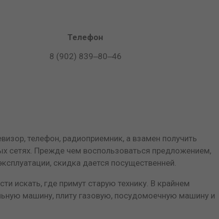
Телефон
8 (902) 839‒80‒46
визор, телефон, радиоприемник, а взамен получить
ных сетях. Прежде чем воспользоваться предложением,
эксплуатации, скидка дается посущественней.
ти искать, где примут старую технику. В крайнем
альную машину, плиту газовую, посудомоечную машину и