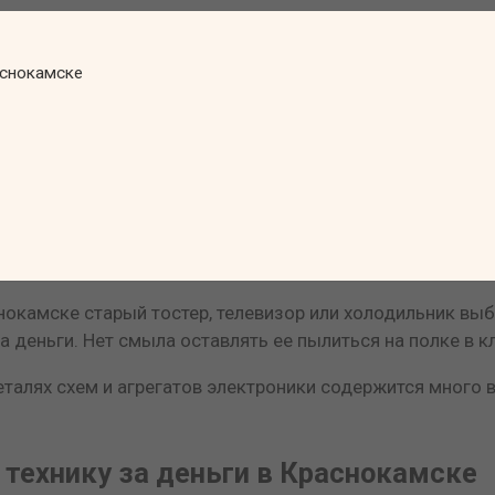
аснокамске
окамске старый тостер, телевизор или холодильник выб
а деньги. Нет смыла оставлять ее пылиться на полке в к
 деталях схем и агрегатов электроники содержится много
 технику за деньги в Краснокамске