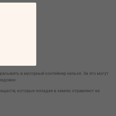
расывать в мусорный контейнер нельзя. За это могут
ладовке.
 веществ, которые попадая в землю отравляют ее