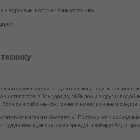
 и адресами, которые примут технику.
адрес
 технику
лекательные акции, покупатели могут сдать старый теле
существляется в Эльдорадо, М-Видео и в других подоб
. Если он в рабочем состоянии и имеет минимум следов 
егатов от магазина бесплатны. Поэтому нет необходимос
о. Будущие владельцы сами приедут и заберут б/у стир