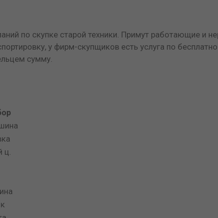
аний по скупке старой техники. Примут работающие и н
портировку, у фирм-скупщиков есть услуга по бесплатно
ельцем сумму.
бор
шина
вка
 ц.
ина
ик
та