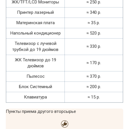
ЖК/TFT/LCD Мониторы
≈ 250 р.
Принтер лазерный
≈ 340 р.
Материнская плата
≈ 35 р.
Напольный кондиционер
≈ 520 р.
Телевизор с лучевой
≈ 330 р.
трубкой до 19 дюймов
ЖК Телевизор до 19
≈ 170 р.
дюймов
Пылесос
≈ 370 р.
Блок Системный
≈ 200 р.
Клавиатура
≈ 15 р.
Пункты приема другого вторсырье