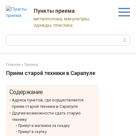
Перейти
к
Пункты приема
контенту
металлолома, макулатуры,
одежды, пластика
Поиск:
Главная
»
Техника
Прием старой техники в Сарапуле
Содержание
Адреса пунктов, где осуществляется
прием старой техники в Сарапуле
Другие возможности сдать старую
технику
Примут в магазине за скидку
Примут в скупку