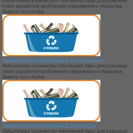
Избыточное количество стеклянной тары для упаковки
стало серьёзной проблемой современного общества.
Вместо того чтобы
Прием стекла и стеклотары в Усть-Ильимске
Избыточное количество стеклянной тары для упаковки
стало серьёзной проблемой современного общества.
Вместо того чтобы
Прием стекла и стеклотары в Уссурийске
Избыточное количество стеклянной тары для упаковки