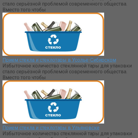
стало серьёзной проблемой современного общества.
Вместо того чтобы
Прием стекла и стеклотары в Усолье-Сибирском
Избыточное количество стеклянной тары для упаковки
стало серьёзной проблемой современного общества.
Вместо того чтобы
Прием стекла и стеклотары в Ульяновске
Избыточное количество стеклянной тары для упаковки