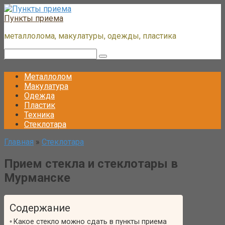
Перейти
к
Пункты приема
контенту
металлолома, макулатуры, одежды, пластика
Поиск:
Металлолом
Макулатура
Одежда
Пластик
Техника
Стеклотара
Главная
»
Стеклотара
Прием стекла и стеклотары в
Мурманске
Содержание
Какое стекло можно сдать в пункты приема