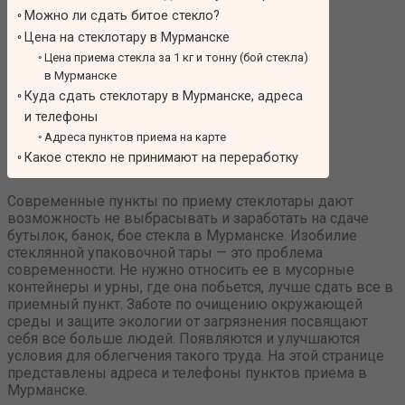
Можно ли сдать битое стекло?
Цена на стеклотару в Мурманске
Цена приема стекла за 1 кг и тонну (бой стекла)
в Мурманске
Куда сдать стеклотару в Мурманске, адреса
и телефоны
Адреса пунктов приема на карте
Какое стекло не принимают на переработку
Современные пункты по приему стеклотары дают
возможность не выбрасывать и заработать на сдаче
бутылок, банок, бое стекла в Мурманске. Изобилие
стеклянной упаковочной тары — это проблема
современности. Не нужно относить ее в мусорные
контейнеры и урны, где она побьется, лучше сдать все в
приемный пункт. Заботе по очищению окружающей
среды и защите экологии от загрязнения посвящают
себя все больше людей. Появляются и улучшаются
условия для облегчения такого труда. На этой странице
представлены адреса и телефоны пунктов приема в
Мурманске.