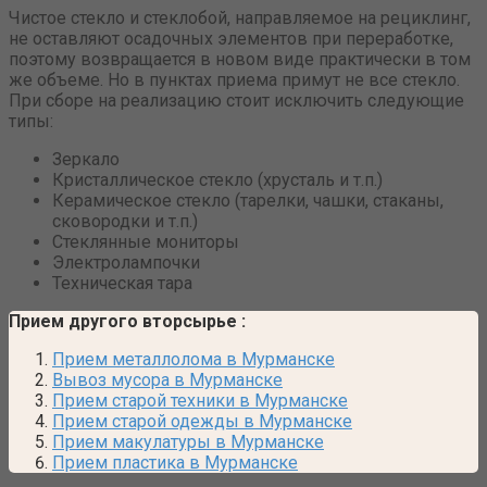
Чистое стекло и стеклобой, направляемое на рециклинг,
не оставляют осадочных элементов при переработке,
поэтому возвращается в новом виде практически в том
же объеме. Но в пунктах приема примут не все стекло.
При сборе на реализацию стоит исключить следующие
типы:
Зеркало
Кристаллическое стекло (хрусталь и т.п.)
Керамическое стекло (тарелки, чашки, стаканы,
сковородки и т.п.)
Стеклянные мониторы
Электролампочки
Техническая тара
Прием другого вторсырье
:
Прием металлолома в Мурманске
Вывоз мусора в Мурманске
Прием старой техники в Мурманске
Прием старой одежды в Мурманске
Прием макулатуры в Мурманске
Прием пластика в Мурманске