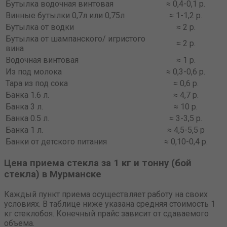
Бутылка водочная винтовая
≈ 0,4-0,1 р.
Винные бутылки 0,7л или 0,75л
≈ 1-1,2 р.
Бутылка от водки
≈ 2 р.
Бутылка от шампанского/ игристого
≈ 2 р.
вина
Водочная винтовая
≈ 1 р.
Из под молока
≈ 0,3-0,6 р.
Тара из под сока
≈ 0,6 р.
Банка 1.6 л.
≈ 4,7 р.
Банка 3 л.
≈ 10 р.
Банка 0.5 л.
≈ 3-3,5 р.
Банка 1 л.
≈ 4,5-5,5 р
Банки от детского питания
≈ 0,10-0,4 р.
Цена приема стекла за 1 кг и тонну (бой
стекла) в Мурманске
Каждый пункт приема осуществляет работу на своих
условиях. В таблице ниже указана средняя стоимость 1
кг стеклобоя. Конечный прайс зависит от сдаваемого
объема.