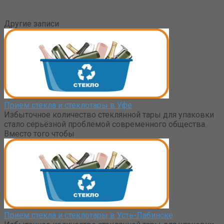
Другие записи
Прием стекла и стеклотары в Уфе
Избыточное количество стеклянной тары для упаковки
стало серьёзной проблемой современного общества.
Вместо того чтобы
Прием стекла и стеклотары в Усть-Лабинске