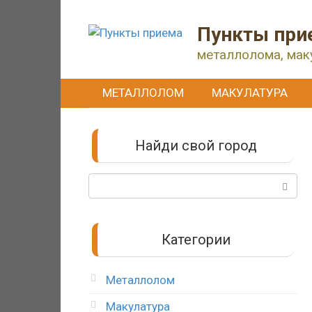
Перейти
к
Пункты при
контенту
металлолома, мак
МЕТАЛЛОЛОМ
МАКУЛАТУРА
Найди свой город
Поиск:
Категории
Металлолом
Макулатура