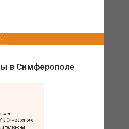
А
ры в Симферополе
ополе
ла) в Симферополе
а и телефоны