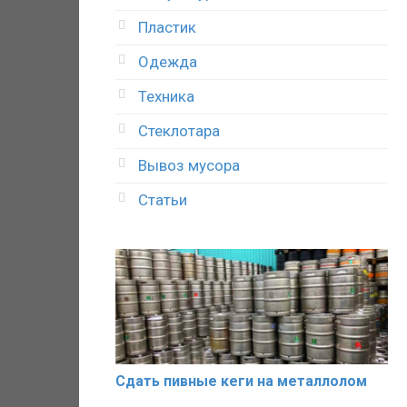
Пластик
Одежда
Техника
Стеклотара
Вывоз мусора
Статьи
Сдать пивные кеги на металлолом