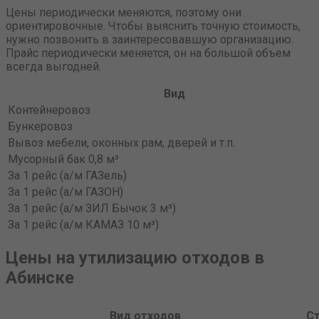
Цены периодически меняются, поэтому они
ориентировочные. Чтобы выяснить точную стоимость,
нужно позвонить в заинтересовавшую организацию.
Прайс периодически меняется, он на большой объем
всегда выгодней.
Вид
Контейнеровоз
Бункеровоз
Вывоз мебели, оконных рам, дверей и т.п.
Мусорный бак 0,8 м³
За 1 рейс (а/м ГАЗель)
За 1 рейс (а/м ГАЗОН)
За 1 рейс (а/м ЗИЛ Бычок 3 м³)
За 1 рейс (а/м КАМАЗ 10 м³)
Цены на утилизацию отходов в
Абинске
Вид отходов
Ст