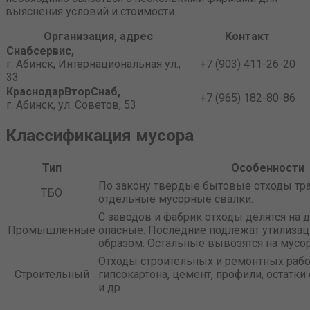
выяснения условий и стоимости.
Организация, адрес
Контакт
Снабсервис,
г. Абинск, Интернациональная ул.,
+7 (903) 411-26-20
33
КраснодарВторСнаб,
+7 (965) 182-80-86
г. Абинск, ул. Советов, 53
Классификация мусора
Тип
Особенности
По закону твердые бытовые отходы тра
ТБО
отдельные мусорные свалки.
С заводов и фабрик отходы делятся на д
Промышленные
опасные. Последние подлежат утилиза
образом. Остальные вывозятся на мусо
Отходы строительных и ремонтных раб
Строительный
гипсокартона, цемент, профили, остатк
и др.