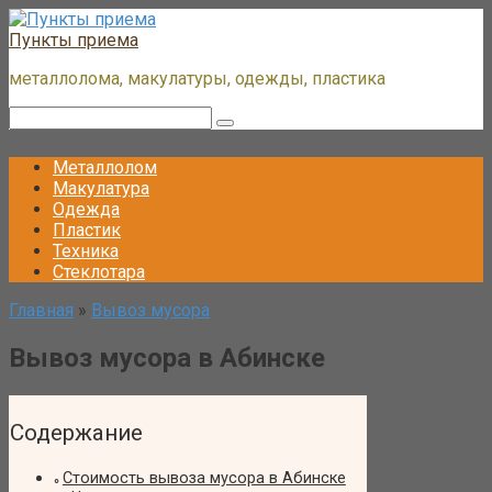
Перейти
к
Пункты приема
контенту
металлолома, макулатуры, одежды, пластика
Поиск:
Металлолом
Макулатура
Одежда
Пластик
Техника
Стеклотара
Главная
»
Вывоз мусора
Вывоз мусора в Абинске
Содержание
Стоимость вывоза мусора в Абинске