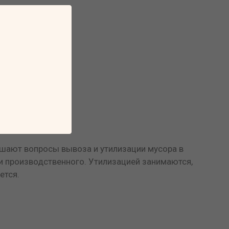
ешают вопросы вывоза и утилизации мусора в
 и производственного. Утилизацией занимаются,
ется.