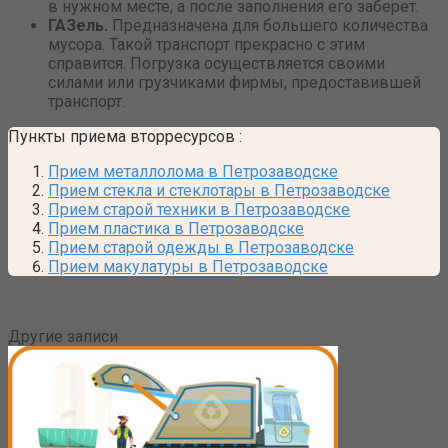
в нужном месте, а после заполнения его заберет.
ГАЗель.
Предназначена для большего количества
мусора. Такой транспорт прекрасно с этим
справится. Погрузка осуществляется своими
силами или грузчиками фирмы, предоставившей
транспорт.
Пункты приема вторресурсов
:
Прием металлолома в Петрозаводске
Прием стекла и стеклотары в Петрозаводске
Прием старой техники в Петрозаводске
Прием пластика в Петрозаводске
Прием старой одежды в Петрозаводске
Прием макулатуры в Петрозаводске
Другие записи