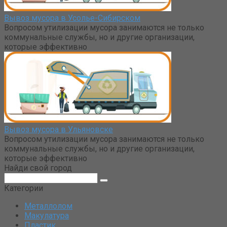
Вывоз мусора в Усолье-Сибирском
Вопросом утилизации мусора занимаются не только
коммунальные службы, но и другие организации,
которые эффективно
Вывоз мусора в Ульяновске
Вопросом утилизации мусора занимаются не только
коммунальные службы, но и другие организации,
которые эффективно
Найди свой город
Поиск:
Категории
Металлолом
Макулатура
Пластик