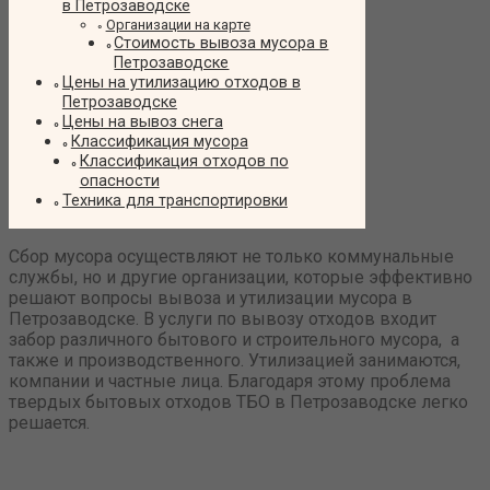
в Петрозаводске
Организации на карте
Стоимость вывоза мусора в
Петрозаводске
Цены на утилизацию отходов в
Петрозаводске
Цены на вывоз снега
Классификация мусора
Классификация отходов по
опасности
Техника для транспортировки
Сбор мусора осуществляют не только коммунальные
службы, но и другие организации, которые эффективно
решают вопросы вывоза и утилизации мусора в
Петрозаводске. В услуги по вывозу отходов входит
забор различного бытового и строительного мусора, а
также и производственного. Утилизацией занимаются,
компании и частные лица. Благодаря этому проблема
твердых бытовых отходов ТБО в Петрозаводске легко
решается.