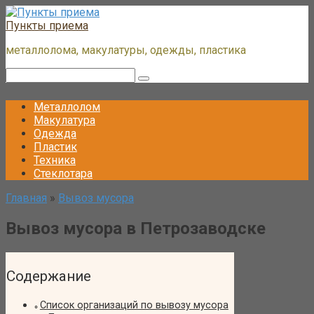
Перейти
к
Пункты приема
контенту
металлолома, макулатуры, одежды, пластика
Поиск:
Металлолом
Макулатура
Одежда
Пластик
Техника
Стеклотара
Главная
»
Вывоз мусора
Вывоз мусора в Петрозаводске
Содержание
Список организаций по вывозу мусора