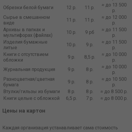
≈
до 13 500
Обрезки белой бумаги
12 р.
11 р.
р.
Сырье в смешанном
≈
до 12 000
11 р.
11 р.
виде
р.
Архивы в папках и
≈
до 11 500
10 р.
9 рб
мультифорах (файлах)
р.
Изделия бумажные
≈
до 11 500
10 р.
9 р.
литые
р.
Книги с отсутствием
≈
до 10 000
9 р.
8,5 р.
обложки
р.
≈
до 10 000
Журнальная продукция
9 р.
8 р.
р.
Разноцветная/цветная
≈
до 10 500
9 р.
8 р.
бумага
р.
Втулки/гильзы из бумаги
8 р.
8 р.
≈
до 8 500 р.
Книги целые с обложкой
6,5 р.
7 р.
≈
до 8 000 р.
Цены на картон
Каждая организация устанавливает сама стоимость