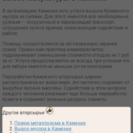
В организациях Каменке есть услуги вывоза бумажного
мусора их силами. Для этого имеются все необходимые
условия — погрузочный и перевозящий транспорт,
сотрудники пункта приема, оказывающие содействие в
работе.
Помощь осуществляется за обговоренную заранее
сумму. Привычная практика взаиморасчетов
подразумевает уменьшение стоимости отходов на 1 руб.
за кг. Услуга предоставляется не всегда, при условии что
для забора имеется не меньше сотни килограмм.
Переработка бумажного вторсырья широко
распространена во всем мире, это частично сохраняет от
вырубки лесные массивы. Содействие в этом вопросе
каждого человека развивает еще больше переработку
бумаги и сохраняет зеленые ресурсы планеты.
Другое вторсырье
:
Прием металлолома в Каменке
Вывоз мусора в Каменке