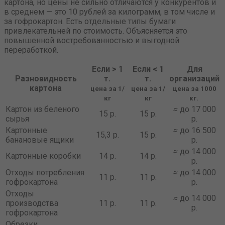
картона, но цены не сильно отличаются у конкурентов и
в среднем — это 10 рублей за килограмм, в том числе и
за гофрокартон. Есть отдельные типы бумаги
привлекательней по стоимость. Объясняется это
повышенной востребованностью и выгодной
переработкой.
Если > 1
Если < 1
Для
Разновидность
т.
т.
организаций
картона
цена за 1/
цена за 1/
цена за 1000
кг
кг
кг.
Картон из беленого
≈
до 17 000
15 р.
15 р.
сырья
р.
Картонные
≈
до 16 500
15,3 р.
15 р.
банановые ящики
р.
≈
до 14 000
Картонные коробки
14 р.
14 р.
р.
Отходы потребления
≈
до 14 000
11 р.
11 р.
гофрокартона
р.
Отходы
≈
до 14 000
производства
11 р.
11 р.
р.
гофрокартона
Обрезки