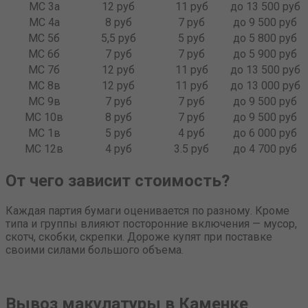
МС 3а
12 руб
11 руб
до 13 500 руб
МС 4а
8 руб
7 руб
до 9 500 руб
МС 5б
5,5 руб
5 руб
до 5 800 руб
МС 6б
7 руб
7 руб
до 5 900 руб
МС 7б
12 руб
11 руб
до 13 500 руб
МС 8в
12 руб
11 руб
до 13 000 руб
МС 9в
7 руб
7 руб
до 9 500 руб
МС 10в
8 руб
7 руб
до 9 500 руб
МС 1в
5 руб
4 руб
до 6 000 руб
МС 12в
4 руб
3.5 руб
до 4 700 руб
От чего зависит стоимость?
Каждая партия бумаги оценивается по разному. Кроме
типа и группы влияют посторонние включения — мусор,
скотч, скобки, скрепки. Дороже купят при поставке
своими силами большого объема.
Вывоз макулатуры в Каменке