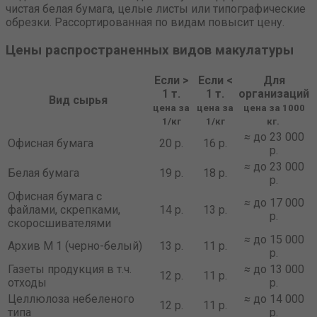
чистая белая бумага, целые листы или типографические
обрезки. Рассортированная по видам повысит цену.
Цены распространенных видов макулатуры
Если >
Если <
Для
1 т.
1 т.
организаций
Вид сырья
цена за
цена за
цена за 1000
1/кг
1/кг
кг.
≈
до 23 000
Офисная бумага
20 р.
16 р.
р.
≈
до 23 000
Белая бумага
19 р.
18 р.
р.
Офисная бумага с
≈
до 17 000
файлами, скрепками,
14 р.
13 р.
р.
скоросшивателями
≈
до 15 000
Архив М 1 (черно-белый)
13 р.
11 р.
р.
Газеты продукция в т.ч.
≈
до 13 000
12 р.
11 р.
отходы
р.
Целлюлоза небеленого
≈
до 14 000
12 р.
11 р.
типа
р.