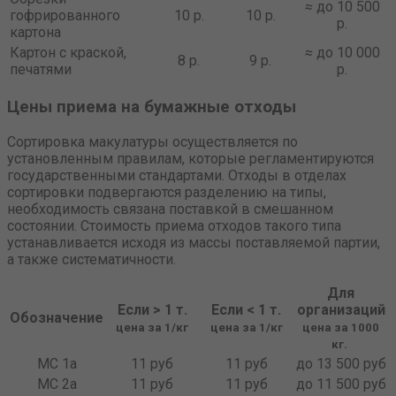
≈
до 10 500
гофрированного
10 р.
10 р.
р.
картона
Картон с краской,
≈
до 10 000
8 р.
9 р.
печатями
р.
Цены приема на бумажные отходы
Сортировка макулатуры осуществляется по
установленным правилам, которые регламентируются
государственными стандартами. Отходы в отделах
сортировки подвергаются разделению на типы,
необходимость связана поставкой в смешанном
состоянии. Стоимость приема отходов такого типа
устанавливается исходя из массы поставляемой партии,
а также систематичности.
Для
Если > 1 т.
Если < 1 т.
организаций
Обозначение
цена за 1/кг
цена за 1/кг
цена за 1000
кг.
МС 1а
11 руб
11 руб
до 13 500 руб
МС 2а
11 руб
11 руб
до 11 500 руб