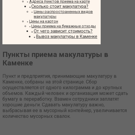
Адреса пунктов приема на карте
Сколько стоит макулатура?
Цены распространенных видов
макулатуры
Цены на картон
Цены приема на бумажные отходы
От чего зависит стоимость?
Вывоз макулатуры в Каменке
Пункты приема макулатуры в
Каменке
Пункт и предприятия, принимающие макулатуру в
Каменке, собраны на этой странице. Сбор
осуществляется от одного килограмма и до крупных
объемов. Каждый человек и организация может сдать
бумагу в переработку. Взамен сотрудники заплатят
хорошие деньги. Сдавать макулатуру важно,
выбрасывая ее в мусорный контейнер, увеличивается
количество мусорных свалок.