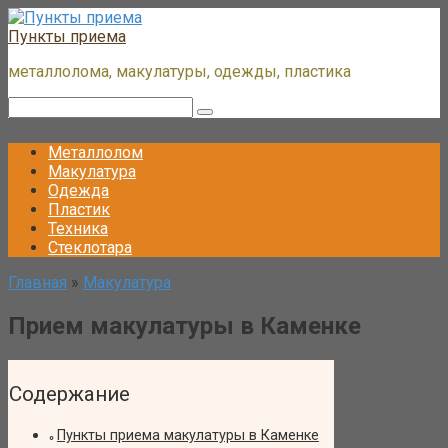
Перейти
к
Пункты приема
контенту
металлолома, макулатуры, одежды, пластика
Поиск:
Металлолом
Макулатура
Одежда
Пластик
Техника
Стеклотара
Главная
»
Макулатура
Прием макулатуры в Каменке
Содержание
Пункты приема макулатуры в Каменке