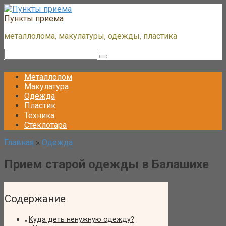
Перейти
к
Пункты приема
контенту
металлолома, макулатуры, одежды, пластика
Поиск:
Металлолом
Макулатура
Одежда
Пластик
Техника
Стеклотара
Главная
»
Одежда
Прием старой одежды в Балашихе
Содержание
Куда деть ненужную одежду?