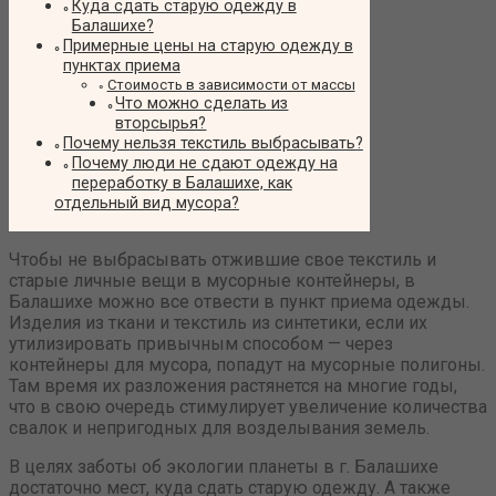
Куда сдать старую одежду в
Балашихе?
Примерные цены на старую одежду в
пунктах приема
Стоимость в зависимости от массы
Что можно сделать из
вторсырья?
Почему нельзя текстиль выбрасывать?
Почему люди не сдают одежду на
переработку в Балашихе, как
отдельный вид мусора?
Чтобы не выбрасывать отжившие свое текстиль и
старые личные вещи в мусорные контейнеры, в
Балашихе можно все отвести в пункт приема одежды.
Изделия из ткани и текстиль из синтетики, если их
утилизировать привычным способом — через
контейнеры для мусора, попадут на мусорные полигоны.
Там время их разложения растянется на многие годы,
что в свою очередь стимулирует увеличение количества
свалок и непригодных для возделывания земель.
В целях заботы об экологии планеты в г. Балашихе
достаточно мест, куда сдать старую одежду. А также