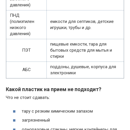
давления)
ПНД
(полиэтилен
емкости для септиков, детские
низкого
игрушки, трубы и др.
давления)
пищевые емкости, тара для
ПЭТ
бытовых средств для мытья и
стирки
поддоны, душевые, корпуса для
АБС
электроники
Какой пластик на прием не подходит?
Что не стоит сдавать:
тару с резким химическим запахом
загрязненный
одноразовые стаканы, мягкие контейнеры для