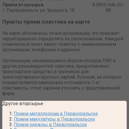
Прием вторсырья.
8 (963) 046-25-
г. Первоуральск, ул. Урицкого, 1б
88
Пункты прием пластика на карте
На карте обозначены точки организаций, это поможет
территориально определить ее расположение. Каждый
отмеченный пункт имеет пометку с наименованием
организации, телефоном и адресом.
Организации, занимающиеся сбором отходов ПВХ и
других разновидностей пластика, предоставляют
транспортное средство и грузчиков для
транспортировки крупных партий. Условия, на которых
осуществляется самовывоз и стоимость 1 кг
пластмассы, стоит заранее уточнить у представителей
фирм.
Другое вторсырье
:
Прием металлолома в Первоуральске
Прием макулатуры в Первоуральске
Прием одежды в Первоуральске