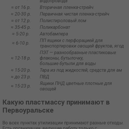
водопровода
≈ от 16 р.
Вторичная пленка-стрейч
≈ 20-30 р.
Первичная чистая пленка-стрейч
≈ от 12 р.
Полистироловый лом
≈ 35-45 р.
Поликарбонат
≈ 5-20 р.
Автобампера
ПП ящики с перфорацией для
≈ 6-10 р.
транспортировки овощей фруктов, ягод
ПЭТ — разнообразные пластиковые
≈ 12-18 р.
флаконы, бутылочку,
большие бутыли для воды
≈ 15-20 р.
Тара из под жидкостей, средств для ам
≈ до 23 р.
ПВД
Ящики ПНД цветные плотные для
≈ 15-23 р.
овощей
Какую пластмассу принимают в
Первоуральске
Во всех пунктах утилизации принимают разные отходы.
Есть организации, ведущие работу только с