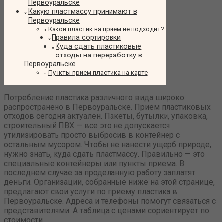
Первоуральске
Какую пластмассу принимают в
Первоуральске
Какой пластик на прием не подходит?
Правила сортировки
Куда сдать пластиковые
отходы на переработку в
Первоуральске
Пункты прием пластика на карте
Потребление пластика различного вида широко
распространено в Первоуральске. Прием пластиковых
отходов сегодня актуален. Пакеты, бутылки, упаковка,
строительный ПВХ — все это не допускается
утилизировать просто выбросив в контейнер с
остальным мусором. Чтобы не нанести ущерб природе,
нужно знать, куда сдать пластмассу. Правильно — это
специальные контейнеры или пункты приема. В
последнем случае за проделанную работу заплатят
деньги. Организации, собранные ниже на этой странице,
предлагают свои услуги по приему пластика в
Первоуральске. Адреса и телефоны помогут связаться с
представителями. А таблица с ценами сориентирует по
стоимости.