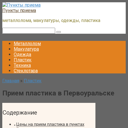
Перейти
к
Пункты приема
контенту
металлолома, макулатуры, одежды, пластика
Поиск:
Металлолом
Макулатура
Одежда
Пластик
Техника
Стеклотара
Главная
»
Пластик
Прием пластика в Первоуральске
Содержание
Цены на прием пластика в пунктах