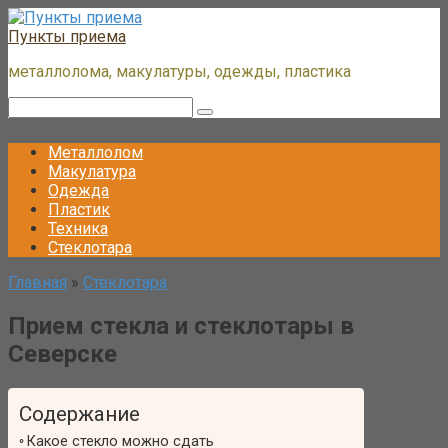
Перейти
к
Пункты приема
контенту
металлолома, макулатуры, одежды, пластика
Поиск:
Металлолом
Макулатура
Одежда
Пластик
Техника
Стеклотара
Главная
»
Стеклотара
Прием стекла и стеклотары в
Северске
Содержание
Какое стекло можно сдать