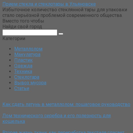
Прием стекла и стеклотары в Ульяновске
Избыточное количество стеклянной тары для упаковки
стало серьёзной проблемой современного общества.
Вместо того чтобы
Найди свой город
Поиск:
Категории
Металлолом
Макулатура
Пластик
Одежда
Техника
Стеклотара
Вывоз мусора
Статьи
Как сдать латунь в металлолом: пошаговое руководство
Лом технического серебра и его полезность для
кошелька
Вторая жизнь ткани: как переработка текстиля спасает