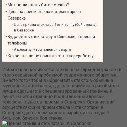
Можно ли сдать битое стекло?
Цена на прием стекла и стеклотары в
Северске
Цена приема стекла за 1 кг и тонну (бой стекла)
в Северске
Куда сдать стеклотару в Северске, адреса и
телефоны
Адреса пунктов приема на карте
Какое стекло не принимают на переработку
Избыточное количество стеклянной тары для упаковки
стало серьёзной проблемой современного общества.
Вместо того чтобы выбрасывать стекло в обычные
мусорные контейнеры, где оно неизбежно разобьётся,
лучше сдать его в специализированный приёмный
пункт. На этой странице представлены адреса и
телефоны пунктов приема в Северске. Организации
осуществляющие прием стекла и стеклотары в
Северске дают возможность заработать на сдаче
бутылок, банок и бое стекла.