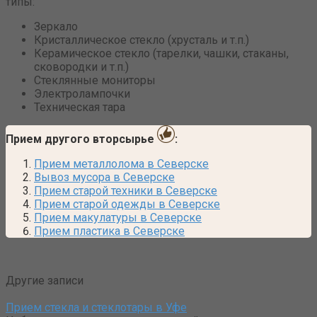
типы:
Зеркало
Кристаллическое стекло (хрусталь и т.п.)
Керамическое стекло (тарелки, чашки, стаканы,
сковородки и т.п.)
Стеклянные мониторы
Электролампочки
Техническая тара
Прием другого вторсырье
:
Прием металлолома в Северске
Вывоз мусора в Северске
Прием старой техники в Северске
Прием старой одежды в Северске
Прием макулатуры в Северске
Прием пластика в Северске
Другие записи
Прием стекла и стеклотары в Уфе