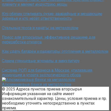
планету и меняет индустрию моды
Кто обязан спиливать сухие, аварийные и мешающие
деревья и кто несёт ответственность
Стальные троса и канаты на металлолом
Пресс для вторсырья: эффективное решение для
переработки отходов
Как сдать батареи и радиаторы отопления в металлолом
Сдаем глянцевые журналы в макулатуру
Система РОП для бизнеса в Москве: утилизация
продукции и уплата экологического сбора
Алюминиевые банки на металлолом
© 2025 Адреса пунктов приема вторсырья
Информация указанная на сайте имеет
ознакомительный характер. Цены, условия приема и пр.
необходимо уточнять непосредственно в пунктах
приема.