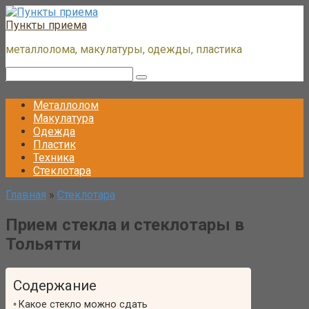
Перейти
к
Пункты приема
контенту
металлолома, макулатуры, одежды, пластика
Поиск:
Металлолом
Макулатура
Одежда
Пластик
Техника
Стеклотара
Главная
»
Стеклотара
Прием стекла и стеклотары в
Тольятти
Содержание
Какое стекло можно сдать