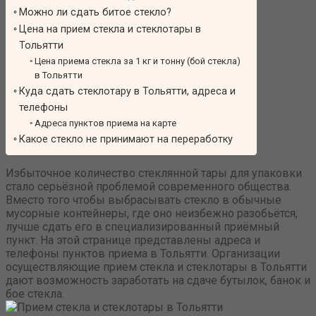
Можно ли сдать битое стекло?
Цена на прием стекла и стеклотары в
Тольятти
Цена приема стекла за 1 кг и тонну (бой стекла)
в Тольятти
Куда сдать стеклотару в Тольятти, адреса и
телефоны
Адреса пунктов приема на карте
Какое стекло не принимают на переработку
Избыточное количество стеклянной тары для упаковки
стало серьёзной проблемой современного общества.
Вместо того чтобы выбрасывать стекло в обычные
мусорные контейнеры, где оно неизбежно разобьётся,
лучше сдать его в специализированный приёмный
пункт. На этой странице представлены адреса и
телефоны пунктов приема в Тольятти. Организации
осуществляющие прием стекла и стеклотары в Тольятти
дают возможность заработать на сдаче бутылок, банок и
бое стекла.