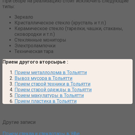
При сборе на реализацию стоит исключить следующие
типы:
Зеркало
Кристаллическое стекло (хрусталь и т.п.)
Керамическое стекло (тарелки, чашки, стаканы,
сковородки и т.п.)
Стеклянные мониторы
Электролампочки
Техническая тара
Прием другого вторсырье
:
Прием металлолома в Тольятти
Вывоз мусора в Тольятти
Прием старой техники в Тольятти
Прием старой одежды в Тольятти
Прием макулатуры в Тольятти
Прием пластика в Тольятти
Другие записи
Прием стекла и стеклотары в Уфе